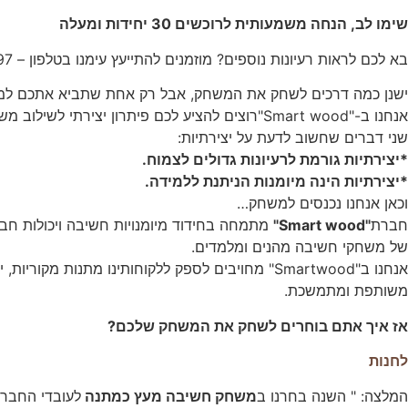
העניין
שימו לב, הנחה משמעותית לרוכשים 30 יחידות ומעלה
וההתנהגות
שלכם בזמן
בא לכם לראות רעיונות נוספים? מוזמנים להתייעץ עימנו בטלפון – 050-2468797 גלי
הגלישה
באתר, אתן
ישנן כמה דרכים לשחק את המשחק, אבל רק אחת שתביא אתכם למצ
מגדילים
את הסיכוי
אנחנו ב-"Smart wood"רוצים להציע לכם פיתרון יצירתי לשילוב משחקי חשיבה והעשרה בחיי המשפחה ובסביבה העסקית ככלי נוסף להשגת מטרות אישיות, חברתיות וארגוניות.
לראות תוכן
שני דברים שחשוב לדעת על יצירתיות:
והצעות
*יצירתיות גורמת לרעיונות גדולים לצמוח.
מותאמים
אישית.
*יצירתיות הינה מיומנות הניתנת ללמידה.
וכאן אנחנו נכנסים למשחק…
חברת
"Smart wood"
מתמחה בחידוד מיומנויות חשיבה ויכולות חבר
של משחקי חשיבה מהנים ומלמדים.
אנחנו ב"Smartwood" מחויבים לספק ללקוחותינו מתנות מקוריות, יצירתיות ובעיקר חווית הנאה
משותפת ומתמשכת.
אז איך אתם בוחרים לשחק
לחנות
המלצה: " השנה בחרנו ב
משחק חשיבה מעץ כמתנה
לעובדי החברה 