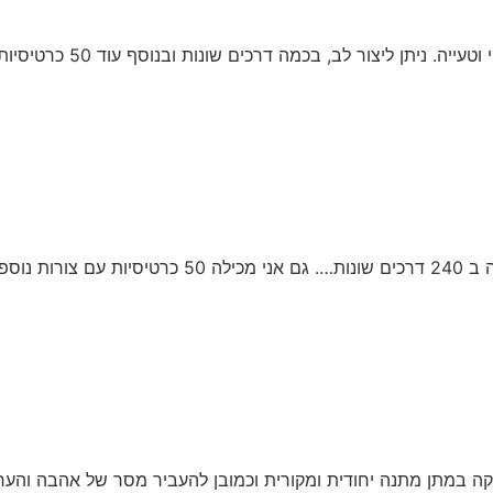
לב, בכמה דרכים שונות ובנוסף עוד 50 כרטיסיות עם אתגרים נוספים.
יקה במתן מתנה יחודית ומקורית וכמובן להעביר מסר של אהבה והע