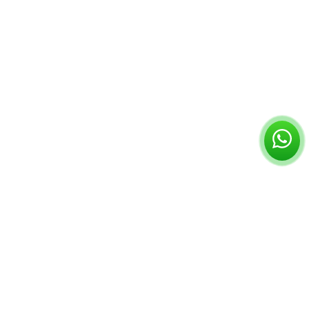
ס
נ
ג
'
ר