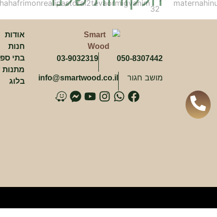
אודות
חנות
בתי ספ
03-9032319
050-8307442
מתנות ש
מושב חגור
info@smartwood.co.il
בלוג
פ
ו
א
י
פ
ו
י
ו
י
ו
י
ו
י
א
נ
ט
י
י
ס
ט
ס
י
ס
ז
ב
ס
ט
ו
ב
ו
א
ג
ב
ו
ק
פ
ר
ק
bGamer
ם
מ