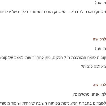
מי אני?
משחק טנגרם לב כפול – המשחק מורכב ממספר חלקים של ידי ניסוי וטעייה. ניתן ליצור 
חווית
גלישה
כדי שהאתר
שלנו יעבוד
בצורה
הטובה
ביותר בזמן
לרכישה
הביקור
שלכם. אם
מי אני?
תבחרו לא
לאפשר
קובית סומה המורכבת מ 7 חלקים, ניתן להחזיר אותי למצב של קוביה ב 240 דרכים שונות…. גם אני מכילה 50 כרטיסיות עם צורות נוספות לבניה:)
עוגיות אלה,
חלק
בא לכם לנסות?
מהפונקציות
באתר לא
יהיו זמינות.
לרכישה
שיווק
למי אנחנו מתאימים?
על-ידי
שיתוף
לעובדים בחברות המעוניינות בפיתוח חשיבה יצירתית ושיפור מוטור
תחומי