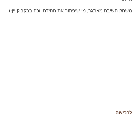
הן
משחק חשיבה מאתגר, מי שיפתור את החידה יזכה בבקבוק יין:)
חיוניות
בשביל
שהאתר
יעבוד
כמו
שצריך.
סטטיסטיקה
ואנליזות
כדי שנוכל
להמשיך
ולשפר את
האתר שלנו,
אנחנו
משתמשים
באיסוף נתונים
סטטיסטים
לרכישה
ואנליזות
מתקדמות של
אופן השימוש
באתר.