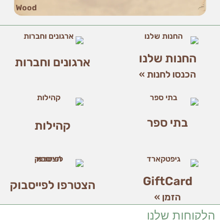
הן
חיוניות
בשביל
שהאתר
יעבוד
החנות שלנו
כמו
ארגונים וחברות
שצריך.
הכנסו לחנות »
סטטיסטיקה
ואנליזות
כדי שנוכל
בתי ספר
קהילות
להמשיך
ולשפר את
האתר שלנו,
אנחנו
משתמשים
באיסוף
GiftCard
הצטרפו לפייסבוק
נתונים
סטטיסטים
הזמן »
ואנליזות
הלקוחות שלנו
מתקדמות של