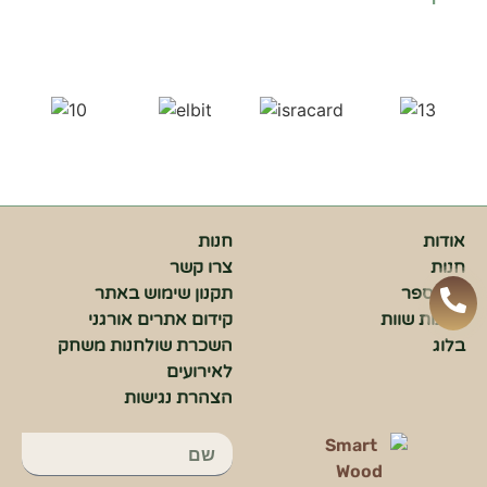
אופן השימוש
באתר.
חווית
גלישה
כדי
שהאתר
שלנו יעבוד
בצורה
הטובה
אודות
חנות
ביותר בזמן
הביקור
חנות
צרו קשר
שלכם. אם
בתי ספר
תקנון שימוש באתר
תבחרו לא
מתנות שוות
קידום אתרים אורגני
לאפשר
בלוג
השכרת שולחנות משחק
עוגיות אלה,
חלק
לאירועים
מהפונקציות
הצהרת נגישות
באתר לא
יהיו זמינות.