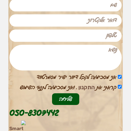
אני מסכימ/ה לקבל דיוור ישיר מסמרטווד
התקנון
קראתי את
. ואני מסכימ/ה לתנאי השימוש
הכרחי
שליחה
את
העוגיות
050-8307442
האלה
אי
אפשר
לכבות,