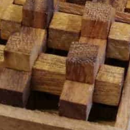
שיווק
על-ידי
שיתוף
תחומי
העניין
וההתנהגות
שלכם
בזמן
הגלישה
באתר, אתן
מגדילים
את הסיכוי
לראות תוכן
והצעות
מותאמים
אישית.