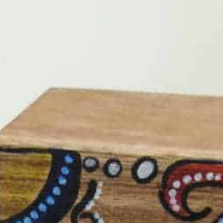
הכרחי
את
העוגיות
האלה
אי
אפשר
לכבות,