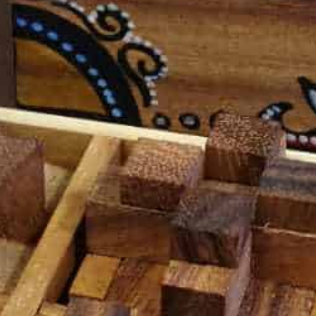
אופן השימוש
באתר.
חווית
גלישה
כדי
שהאתר
שלנו יעבוד
בצורה
הטובה
ביותר בזמן
הביקור
שלכם. אם
תבחרו לא
לאפשר
עוגיות אלה,
חלק
מהפונקציות
באתר לא
יהיו זמינות.