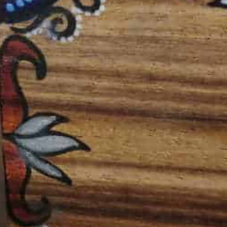
הן
חיוניות
בשביל
שהאתר
יעבוד
כמו
שצריך.
סטטיסטיקה
ואנליזות
כדי שנוכל
להמשיך
ולשפר את
האתר שלנו,
אנחנו
משתמשים
באיסוף
נתונים
סטטיסטים
ואנליזות
מתקדמות של