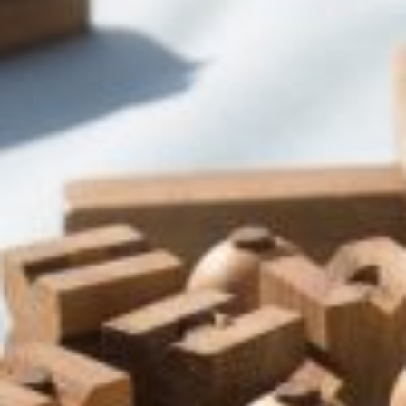
הן
חיוניות
בשביל
שהאתר
יעבוד
כמו
שצריך.
סטטיסטיקה
ואנליזות
כדי שנוכל
להמשיך
ולשפר את
האתר שלנו,
אנחנו
משתמשים
באיסוף
נתונים
סטטיסטים
ואנליזות
מתקדמות של