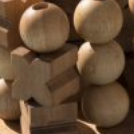
אופן השימוש
באתר.
חווית
גלישה
כדי
שהאתר
שלנו יעבוד
בצורה
הטובה
ביותר בזמן
הביקור
שלכם. אם
תבחרו לא
לאפשר
עוגיות אלה,
חלק
מהפונקציות
באתר לא
יהיו זמינות.