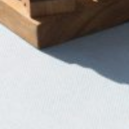
שיווק
על-ידי
שיתוף
תחומי
העניין
וההתנהגות
שלכם
בזמן
הגלישה
באתר, אתן
מגדילים
את הסיכוי
לראות תוכן
והצעות
מותאמים
אישית.