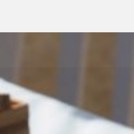
הכרחי
את
העוגיות
האלה
אי
אפשר
לכבות,