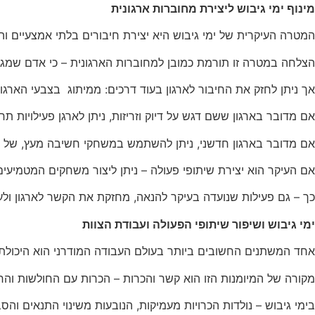
של אופן
מינוף ימי גיבוש ליצירת מחוברות ארגונית
השימוש
באתר.
המטרה העיקרית של ימי גיבוש היא יצירת חיבורים בלתי אמצעיים וה
הצלחה במטרה זו תורמת כמובן למחוברות הארגונית – כי אדם שמגיע
חווית
אך ניתן לחזק את החיבור לארגון בעוד דרכים: ממיתוג בצבעי הארגון 
גלישה
כדי שהאתר
אם מדובר בארגון ששם דגש על דיוק וזריזות, ניתן לארגן פעילויות ת
שלנו יעבוד
בצורה
אם מדובר בארגון חדשני, ניתן להשתמש במשחקי חשיבה מעץ, של
הטובה
ביותר בזמן
אם העיקר הוא יצירת שיתופי פעולה – ניתן ליצור משחקים המטמיעי
הביקור
שלכם. אם
כך – גם פעילות שנועדה בעיקר להנאה, מחזקת את הקשר לארגון ולער
תבחרו לא
ימי גיבוש ושיפור שיתופי הפעולה ועבודת הצוות
לאפשר
עוגיות אלה,
אחד המשתנים החשובים ביותר בעולם העבודה המודרני הוא היכולת ל
חלק
מהפונקציות
מקורה של המיומנות הזו הוא קשר והכרות – הכרות עם החולשות והח
באתר לא
יהיו זמינות.
בימי גיבוש – נולדות הכרויות מעמיקות, הנובעות משינוי התנאים והסב