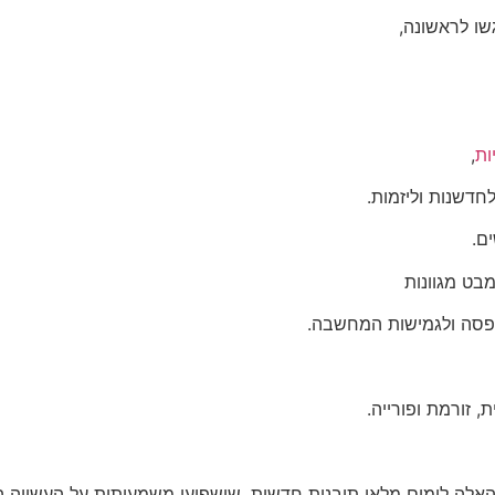
שו לראשונה,
ות
,
חדשנות וליזמות.
ם.
בט מגוונות
ופסה ולגמישות המחשבה.
 זורמת ופורייה.
ם האלה לימים מלאי תובנות חדשות, שישפיעו משמעותית על העשייה ה