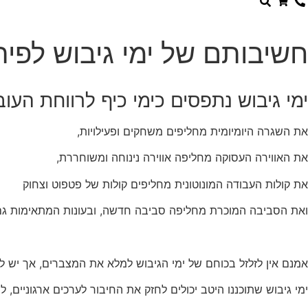
הן
חיוניות
בשביל
חשיבותם של ימי גיבוש לפיתו
שהאתר
יעבוד
כמו
שצריך.
ימי גיבוש נתפסים כימי כיף לרווחת העוב
את השגרה היומיומית מחליפים משחקים ופעילויות,
סטטיסטיקה
ואנליזות
את האווירה העסוקה מחליפה אווירה נינוחה ומשוחררת,
כדי שנוכל
להמשיך
את קולות העבודה המונוטונית מחליפים קולות של פטפוט וצחוק
ולשפר את
האתר שלנו,
ואת הסביבה המוכרת מחליפה סביבה חדשה, ובעונות המתאימות גם א
אנחנו
משתמשים
באיסוף
נתונים
אמנם אין לזלזל בכוחם של ימי הגיבוש למלא את המצברים, אך יש לה
סטטיסטים
ואנליזות
ימי גיבוש שתוכננו היטב יכולים לחזק את החיבור לערכים ארגוניים,
מתקדמות