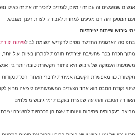
אנשים שנפגשים זה עם זה יומיום, לומדים להכיר זה את זה כאילו נפג
שיווק
על-ידי
ועם המטען הזה הם מגיעים למחרת לעבודה, לצוות רענן ומגובש.
שיתוף
תחומי
ימי גיבוש ופיתוח יצירתיות
העניין
בתפיסה הארגונית החדשה נוטים להקדיש תשומת לב ל
פיתוח יצירתי
וההתנהגות
שלכם בזמן
מתוך הכרה בכך שחשיבה יצירתית תורמת לפתרון בעיות יעיל יותר, ל
הגלישה
באתר, אתן
משמעותו העמוקה של גיבוש היא פיתוח תקשורת טובה יותר בין אנשי
מגדילים
את הסיכוי
תקשורת כזו מאפשרת הקשבה אמיתית לדברי האחר והכלת נקודות מ
לראות תוכן
והצעות
שינוי נקודת המבט הוא אחד הצעדים המשמעותיים ליציאה מחוץ לק
מותאמים
אישית.
האווירה הטובה והרגועה שנוצרת בעקבות ימי גיבוש מוצלחים
מביאה בעקבותיה פתיחות ונינוחות שגם הן הכרחיות לחשיבה יצירתית,
תכנון נכון של ימי גיבוש יישא פירות רבים ויהפוך את הימים המהני