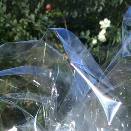
הכרחי
את
העוגיות
האלה
אי
אפשר
לכבות,