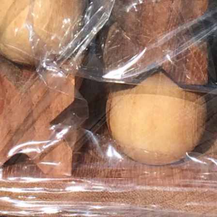
שיווק
על-ידי
שיתוף
תחומי
העניין
וההתנהגות
שלכם
בזמן
הגלישה
באתר, אתן
מגדילים
את הסיכוי
לראות תוכן
והצעות
מותאמים
אישית.