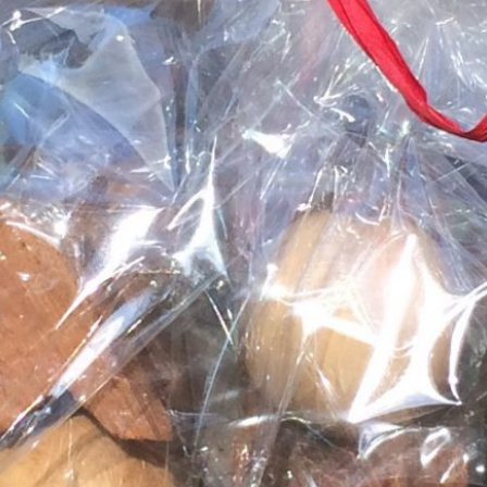
אופן השימוש
באתר.
חווית
גלישה
כדי
שהאתר
שלנו יעבוד
בצורה
הטובה
ביותר בזמן
הביקור
שלכם. אם
תבחרו לא
לאפשר
עוגיות אלה,
חלק
מהפונקציות
באתר לא
יהיו זמינות.