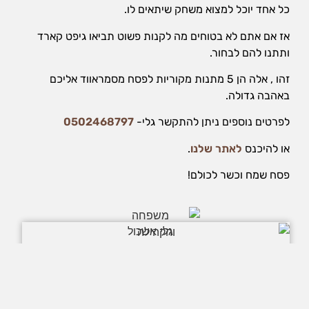
כל אחד יוכל למצוא משחק שיתאים לו.
אז אם אתם לא בטוחים מה לקנות פשוט תביאו גיפט קארד
ותתנו להם לבחור.
זהו , אלה הן 5 מתנות מקוריות לפסח מסמראווד אליכם
באהבה גדולה.
לפרטים נוספים ניתן להתקשר גלי-
0502468797
או להיכנס
לאתר שלנו
.
פסח שמח וכשר לכולם!
גלי אשכול
נעים מאוד גלי אשכול גוליגר, הבעלים של סמרטווד משחק מעצים מנחת
קבוצות ומשחקולוגית – מעבירה משחקים באמצעות משחק. פתחתי את
העסק שלי כדי לגרום לאנשים לשחק יותר אחד עם השני:) זו דרך מופלאה