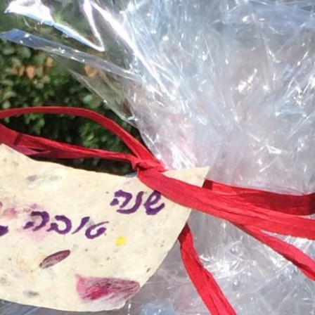
הן
חיוניות
בשביל
שהאתר
יעבוד
כמו
שצריך.
סטטיסטיקה
ואנליזות
כדי שנוכל
להמשיך
ולשפר את
האתר שלנו,
אנחנו
משתמשים
באיסוף
נתונים
סטטיסטים
ואנליזות
מתקדמות של