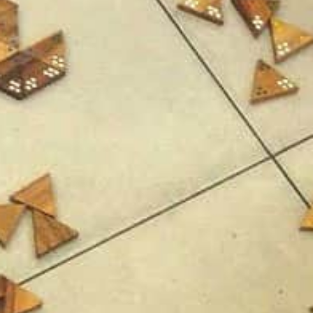
אופן השימוש
באתר.
חווית
גלישה
כדי
שהאתר
שלנו יעבוד
בצורה
הטובה
ביותר בזמן
הביקור
שלכם. אם
תבחרו לא
לאפשר
עוגיות אלה,
חלק
מהפונקציות
באתר לא
יהיו זמינות.