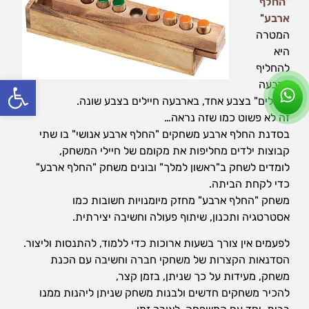
"
החלף
ארבע
"
המטרה
היא
להחליף
פתח סרג
ארבעה
"חיילים" בצבע אחד, בארבעה חיילים בצבע שונה.
זה לא פשוט כמו שזה נראה…
בסדנת החלף ארבע משחקים "החלף ארבע אנושי" בו שתי
קבוצות ילדים מחליפות את מקומם של חיילי המשחק,
לומדים לשחק ב"ראשון למלך" ובונים משחק "החלף ארבע"
כדי לקחת הביתה.
משחק "החלף ארבע" מחזק מיומנויות חשובות כמו
אסטרטגיה ותכנון, שיתוף פעולה וחשיבה יצירתית.
לפעמים אין צורך בשעות ארוכות כדי ללמוד, להתנסות וליצור.
הסדנאות הקצרות של משחקי חברה וחשיבה עם הכנת
משחק, מעידות על כך שניתן, בזמן קצר,
להכיר משחקים חדשים ולבנות משחק שניתן ליהנות ממנו