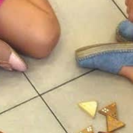
הן
חיוניות
בשביל
שהאתר
יעבוד
כמו
שצריך.
סטטיסטיקה
ואנליזות
כדי שנוכל
להמשיך
ולשפר את
האתר שלנו,
אנחנו
משתמשים
באיסוף
נתונים
סטטיסטים
ואנליזות
מתקדמות של