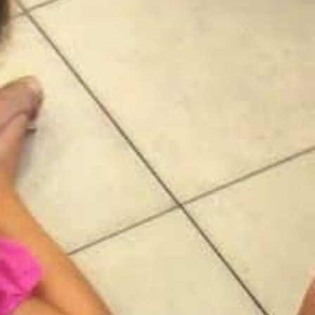
הכרחי
את
העוגיות
האלה
אי
אפשר
לכבות,