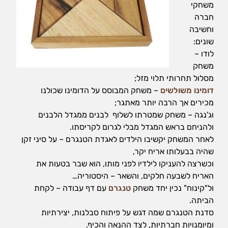
משחקי
חברה
וחשיבה
שונים:
לודו –
משחק
מסלול תחרותי תלוי מזל;
דומינו משולשים
– משחק המבוסס על הדומינו שכולנו
מכירים אך הרבה יותר מאתגר;
וג'נגה – משחק שמטרתו לשלוף לבנים ממגדל הלבנים
ולהניחם בראש המגדל מבלי לגרום לקריסתו.
לאחר המשחק יקשיבו הילדים לאגדת הטנגרם – על סיני זקן
שהיה בבעלותו אריח יקר,
וכשרצה להעניקו לילדיו לפני מותו, הוא שבר בטעות את
האריח לשבעה חלקים, והשאר – היסטוריה…
ול"קינוח" נכין יחד משחק
טנגרם
עם דף עבודה – לקחת
הביתה.
סדנת הטנגרם שמה דגש על פיתוח סבלנות, יצירתיות
ומיומנויות חברתיות, לצד ההנאה והכיף.