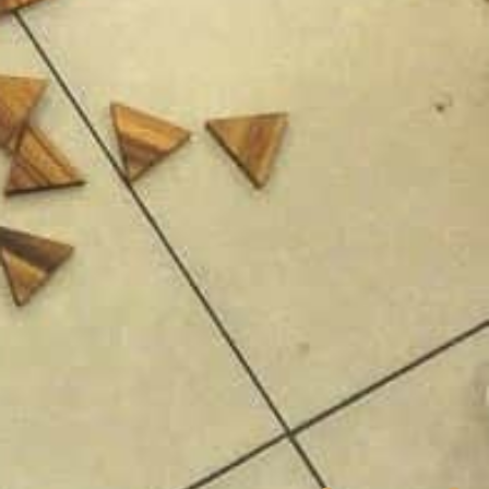
שיווק
על-ידי
שיתוף
תחומי
העניין
וההתנהגות
שלכם
בזמן
הגלישה
באתר, אתן
מגדילים
את הסיכוי
לראות תוכן
והצעות
מותאמים
אישית.