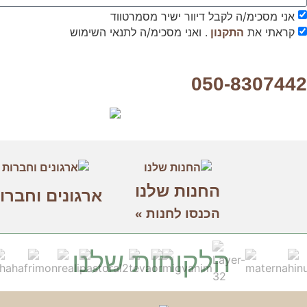
הן
אני מסכימ/ה לקבל דיוור ישיר מסמרטווד
חיוניות
קראתי את
. ואני מסכימ/ה לתנאי השימוש
התקנון
בשביל
שהאתר
יעבוד
כמו
050-8307442
שצריך.
סטטיסטיקה
ואנליזות
כדי שנוכל
להמשיך
החנות שלנו
ולשפר את
ארגונים וחברו
האתר שלנו,
הכנסו לחנות »
אנחנו
משתמשים
באיסוף נתונים
סטטיסטים
הלקוחות שלנו
ואנליזות
מתקדמות של
אופן השימוש
באתר.