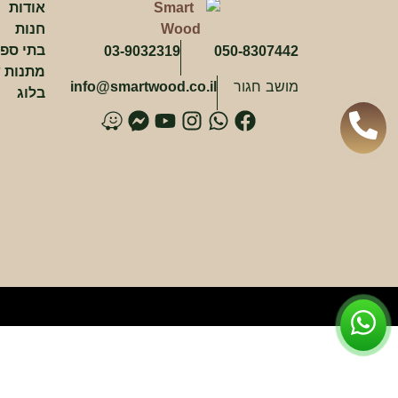
אודות
חנות
חווית
בתי ספ
03-9032319
050-8307442
גלישה
מתנות ש
כדי שהאתר
מושב חגור
info@smartwood.co.il
בלוג
שלנו יעבוד
בצורה
הטובה
פ
ו
א
י
פ
ו
ביותר בזמן
י
ו
י
ו
י
ו
הביקור
שלכם. אם
י
א
נ
ט
י
י
תבחרו לא
לאפשר
ס
ט
ס
י
ס
ז
עוגיות אלה,
ב
ס
ט
ו
ב
חלק
מהפונקציות
ו
א
ג
ב
ו
באתר לא
יהיו זמינות.
ק
פ
ר
ק
bGamer
ם
מ
שיווק
ס
על-ידי
נ
שיתוף
תחומי