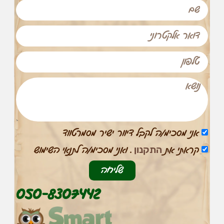
שיווק
על-ידי
שיתוף
תחומי
העניין
וההתנהגות
שלכם
בזמן
הגלישה
באתר, אתן
מגדילים
את הסיכוי
לראות תוכן
והצעות
אני מסכימ/ה לקבל דיוור ישיר מסמרטווד
מותאמים
התקנון
אישית.
קראתי את
. ואני מסכימ/ה לתנאי השימוש
שליחה
050-8307442