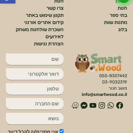
אודות
חנות
חנות
צרו קשר
בתי ספר
תקנון שימוש באתר
מתנות שוות
קידום אתרים אורגני
בלוג
השכרת שולחנות משחק
לאירועים
הצהרת נגישות
050-8307442
03-9032319
מושב חגור
info@smartwood.co.il
פ
ו
א
י
פ
ו
י
ו
י
ו
י
ו
י
א
נ
ט
י
י
אני מסכימ/ה לקבל דיוור