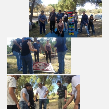
הן
חיוניות
בשביל
שהאתר
יעבוד
כמו
שצריך.
סטטיסטיקה
ואנליזות
כדי שנוכל
להמשיך
ולשפר את
האתר שלנו,
אנחנו
משתמשים
באיסוף
נתונים
סטטיסטים
ואנליזות
מתקדמות של