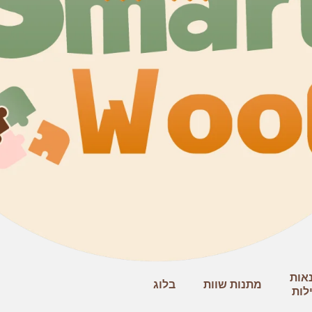
אות
מתנות שוות
בלוג
לות