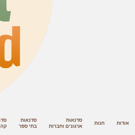
הכרחי
את
העוגיות
האלה
סדנאות
סדנאות
סדנ
אי
אודות
חנות
ארגונים וחברות
בתי ספר
קהי
אפשר
לכבות,