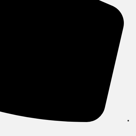
העניין
וההתנהגות
שלכם בזמן
הגלישה
באתר, אתן
מגדילים
את הסיכוי
לראות תוכן
והצעות
מותאמים
אישית.