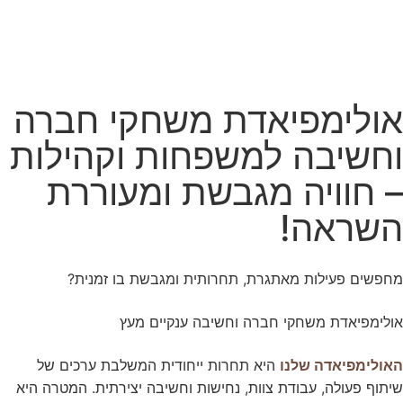
חווית
גלישה
כדי שהאתר
שלנו יעבוד
אולימפיאדת משחקי חברה
בצורה
הטובה
וחשיבה למשפחות וקהילות
ביותר בזמן
הביקור
– חוויה מגבשת ומעוררת
שלכם. אם
תבחרו לא
לאפשר
השראה!
עוגיות אלה,
חלק
מהפונקציות
מחפשים פעילות מאתגרת, תחרותית ומגבשת בו זמנית?
באתר לא
יהיו זמינות.
אולימפיאדת משחקי חברה וחשיבה ענקיים מעץ
שיווק
היא תחרות ייחודית המשלבת ערכים של
האולימפיאדה שלנו
על-ידי
שיתוף פעולה, עבודת צוות, נחישות וחשיבה יצירתית. המטרה היא
שיתוף
תחומי