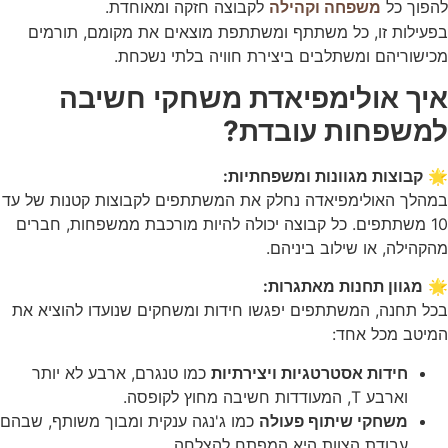
להפוך כל
לקבוצה חזקה ומאוחדת.
משפחה וקהילה
העניין
בפעילות זו, כל משתתף ומשתתפת מוצאים את מקומם, תורמים
וההתנהגות
שלכם בזמן
מכישוריהם ומשתלבים ביצירת חוויה בלתי נשכחת.
הגלישה
איך אולימפיאדת משחקי חשיבה
באתר, אתן
מגדילים
למשפחות עובדת?
את הסיכוי
לראות תוכן
והצעות
🌟
קבוצות מגוונות ומשפחתיות:
מותאמים
אישית.
במהלך האולימפיאדה נחלק את המשתתפים לקבוצות קטנות של עד
10 משתתפים. כל קבוצה יכולה להיות מורכבת ממשפחות, חברים
מהקהילה, או שילוב ביניהם.
🌟
מגוון תחנות מאתגרות:
בכל תחנה, המשתתפים יפגשו חידות ומשחקים שנועדו להוציא את
המיטב מכל אחד:
חידות אסטרטגיות ויצירתיות
כמו טנגרם, ארבע לא יותר
וארבע T, המעודדות חשיבה מחוץ לקופסה.
משחקי שיתוף פעולה
כמו ג'נגה ענקית ומבוך משותף, שבהם
עבודת הצוות היא המפתח להצלחה.