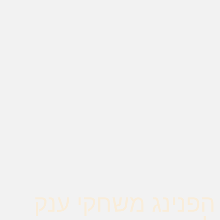
הן
חיוניות
בשביל
שהאתר
יעבוד
כמו
שצריך.
סטטיסטיקה
ואנליזות
כדי שנוכל
להמשיך
ולשפר את
האתר שלנו,
אנחנו
משתמשים
באיסוף נתונים
סטטיסטים
ואנליזות
הפנינג משחקי ענק
מתקדמות של
אופן השימוש
באתר.