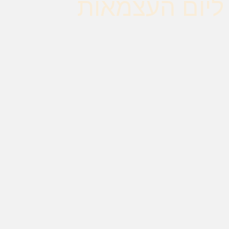
ליום העצמאות
חווית
גלישה
כדי שהאתר
שלנו יעבוד
בצורה
הטובה
ביותר בזמן
הביקור
שלכם. אם
תבחרו לא
לאפשר
עוגיות אלה,
חלק
מהפונקציות
באתר לא
יהיו זמינות.
שיווק
על-ידי
שיתוף
תחומי