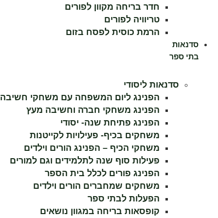
חדר בריחה מקוון לפורים
הן
חיוניות
טריוויה לפורים
בשביל
הרמת כוסית לפסח בזום
שהאתר
סדנאות
יעבוד
כמו
בתי ספר
שצריך.
סדנאות ליסודי
הפנינג ליום המשפחה עם משחקי חשיבה 
סטטיסטיקה
ואנליזות
הפנינג משחקי חברה וחשיבה מעץ
כדי שנוכל
הפנינג פתיחת שנה- יסודי
להמשיך
ולשפר את
משחקים בכיף- פעילויות לקייטנות
האתר שלנו,
משחקי הכיף – הפנינג הורים וילדים
אנחנו
פעילות סוף שנה לתלמידים וגם למורים
משתמשים
באיסוף נתונים
הפנינג פורים לכלל בית הספר
סטטיסטים
משחקים שמחברים הורים וילדים
ואנליזות
מתקדמות של
הפעלות לבתי ספר
אופן השימוש
קופסאות בריחה במגוון נושאים
באתר.