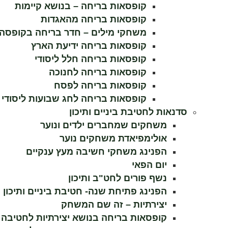
קופסאות בריחה – בנושא קיימות
קופסאות בריחה מהאגדות
חווית
משחקי מילים – חדר בריחה בקופסה
גלישה
קופסאות בריחה ידיעת הארץ
כדי שהאתר
שלנו יעבוד
קופסאות בריחה חלל ליסודי
בצורה
קופסאות בריחה לחנוכה
הטובה
ביותר בזמן
קופסאות בריחה לפסח
הביקור
קופסאות בריחה לחג שבועות ליסודי
שלכם. אם
תבחרו לא
סדנאות לחטיבת ביניים ותיכון
לאפשר
משחקים שמחברים ילדים ונוער
עוגיות אלה,
אולימפיאדת משחקים נוער
חלק
מהפונקציות
הפנינג משחקי חשיבה מעץ ענקיים
באתר לא
יום הפאי
יהיו זמינות.
נשף פורים לחט"ב ותיכון
הפנינג פתיחת שנה- חטיבת ביניים ותיכון
שיווק
יצירתיות – זה שם המשחק
על-ידי
קופסאות בריחה בנושא יצירתיות לחטיבה ו
שיתוף
תחומי