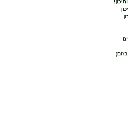
יכון!
ון
ן
ים
זום)