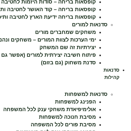
קופסאות בריחה – סודות היזמות לחטיבה ות
העניין
קופסאות בריחה – קוד האושר לחטיבה ותיכ
וההתנהגות
שלכם בזמן
קופסאות בריחה ידיעת הארץ לחטיבה ותיכו
הגלישה
סדנאות למורים
באתר, אתן
מגדילים
משחקים שמחברים מורים
את הסיכוי
ימי הערכות לצוות המורים – משחקים ונהנ
לראות תוכן
יצירתיות זה שם המשחק
והצעות
מותאמים
פיתוח חשיבה יצירתית למורים (אפשר גם ב
אישית.
סדנת משחוק (גם בזום)
סדנאות
קהילות
סדנאות למשפחות
הפנינג למשפחות
אולימיפיאדת משחקי ענק לכל המשפחה
מסיבת חנוכה למשפחות
מסיבת פורים לכל המשפחה