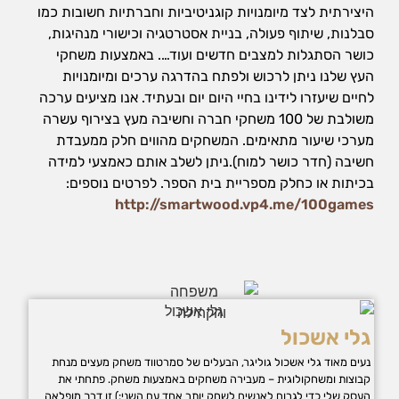
אופן השימוש
היצירתית לצד מיומנויות קוגניטיביות וחברתיות חשובות כמו
באתר.
סבלנות, שיתוף פעולה, בניית אסטרטגיה וכישורי מנהיגות,
כושר הסתגלות למצבים חדשים ועוד…. באמצעות משחקי
העץ שלנו ניתן לרכוש ולפתח בהדרגה ערכים ומיומנויות
חווית
גלישה
לחיים שיעזרו לידינו בחיי היום יום ובעתיד. אנו מציעים ערכה
כדי
משולבת של 100 משחקי חברה וחשיבה מעץ בצירוף עשרה
שהאתר
מערכי שיעור מתאימים. המשחקים מהווים חלק ממעבדת
שלנו יעבוד
חשיבה (חדר כושר למוח).ניתן לשלב אותם כאמצעי למידה
בצורה
בכיתות או כחלק מספריית בית הספר. לפרטים נוספים:
הטובה
ביותר בזמן
http://smartwood.vp4.me/100games
הביקור
שלכם. אם
תבחרו לא
לאפשר
עוגיות אלה,
חלק
מהפונקציות
גלי אשכול
באתר לא
יהיו זמינות.
נעים מאוד גלי אשכול גוליגר, הבעלים של סמרטווד משחק מעצים מנחת
קבוצות ומשחקולוגית – מעבירה משחקים באמצעות משחק. פתחתי את
העסק שלי כדי לגרום לאנשים לשחק יותר אחד עם השני:) זו דרך מופלאה