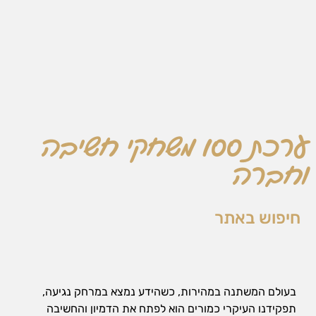
הן
חיוניות
בשביל
שהאתר
יעבוד
כמו
שצריך.
ערכת 100 משחקי חשיבה
סטטיסטיקה
ואנליזות
וחברה
כדי שנוכל
להמשיך
ולשפר את
האתר שלנו,
חיפוש באתר
אנחנו
משתמשים
באיסוף
נתונים
סטטיסטים
בעולם המשתנה במהירות, כשהידע נמצא במרחק נגיעה,
ואנליזות
מתקדמות של
תפקידנו העיקרי כמורים הוא לפתח את הדמיון והחשיבה