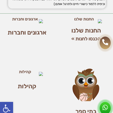
שיווק
וכיפית ללמוד כישורי חיים ולתרגל אותם:)
על-ידי
שיתוף
תחומי
העניין
וההתנהגות
החנות שלנו
ארגונים וחברות
שלכם
בזמן
הכנסו לחנות »
הגלישה
באתר, אתן
מגדילים
את הסיכוי
לראות תוכן
והצעות
מותאמים
אישית.
קהילות
פתח סרג
בתי ספר