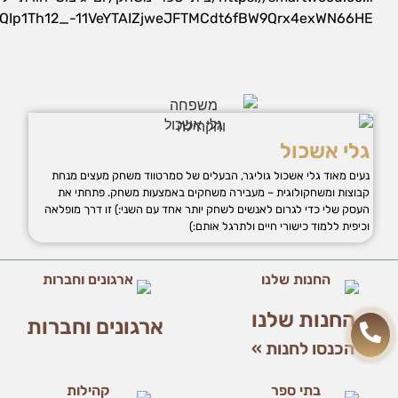
אופן השימוש
yQIp1Th12_-11VeYTAIZjweJFTMCdt6fBW9Qrx4exWN66HE
באתר.
חווית
גלישה
כדי
שהאתר
גלי אשכול
שלנו יעבוד
בצורה
נעים מאוד גלי אשכול גוליגר, הבעלים של סמרטווד משחק מעצים מנחת
הטובה
קבוצות ומשחקולוגית – מעבירה משחקים באמצעות משחק. פתחתי את
ביותר בזמן
העסק שלי כדי לגרום לאנשים לשחק יותר אחד עם השני:) זו דרך מופלאה
הביקור
וכיפית ללמוד כישורי חיים ולתרגל אותם:)
שלכם. אם
תבחרו לא
לאפשר
עוגיות אלה,
חלק
החנות שלנו
מהפונקציות
ארגונים וחברות
באתר לא
הכנסו לחנות »
יהיו זמינות.