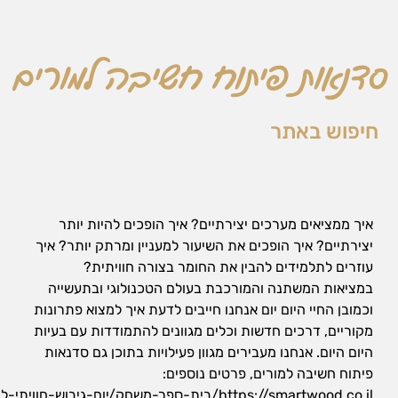
הן
חיוניות
בשביל
שהאתר
סדנאות פיתוח חשיבה למורים
יעבוד
כמו
שצריך.
חיפוש באתר
סטטיסטיקה
ואנליזות
כדי שנוכל
איך ממציאים מערכים יצירתיים? איך הופכים להיות יותר
להמשיך
יצירתיים? איך הופכים את השיעור למעניין ומרתק יותר? איך
ולשפר את
עוזרים לתלמידים להבין את החומר בצורה חוויתית?
האתר שלנו,
אנחנו
במציאות המשתנה והמורכבת בעולם הטכנולוגי ובתעשייה
משתמשים
וכמובן החיי היום יום אנחנו חייבים לדעת איך למצוא פתרונות
באיסוף
מקוריים, דרכים חדשות וכלים מגוונים להתמודדות עם בעיות
נתונים
סטטיסטים
היום היום. אנחנו מעבירים מגוון פעילויות בתוכן גם סדנאות
ואנליזות
פיתוח חשיבה למורים, פרטים נוספים:
מתקדמות של
https://smartwood.co.il/בית-ספר-משחק/יום-גיבוש-חווית