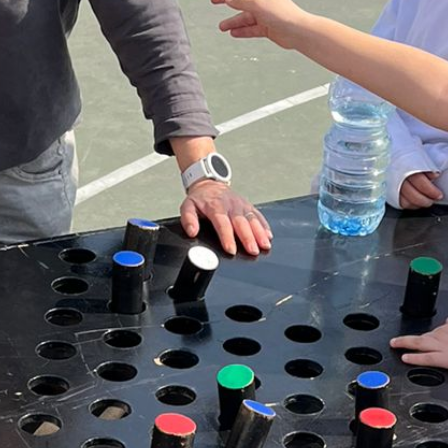
הן
חיוניות
בשביל
שהאתר
יעבוד
כמו
שצריך.
סטטיסטיקה
ואנליזות
כדי שנוכל
להמשיך
ולשפר את
האתר שלנו,
אנחנו
משתמשים
באיסוף
נתונים
סטטיסטים
ואנליזות
מתקדמות של