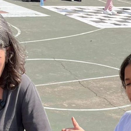
הכרחי
את
העוגיות
האלה
אי
אפשר
לכבות,