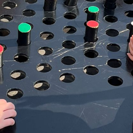
אופן השימוש
באתר.
חווית
גלישה
כדי
שהאתר
שלנו יעבוד
בצורה
הטובה
ביותר בזמן
הביקור
שלכם. אם
תבחרו לא
לאפשר
עוגיות אלה,
חלק
מהפונקציות
באתר לא
יהיו זמינות.