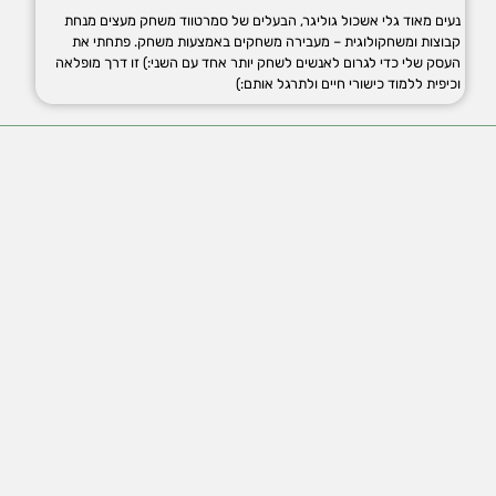
נעים מאוד גלי אשכול גוליגר, הבעלים של סמרטווד משחק מעצים מנחת
קבוצות ומשחקולוגית – מעבירה משחקים באמצעות משחק. פתחתי את
העסק שלי כדי לגרום לאנשים לשחק יותר אחד עם השני:) זו דרך מופלאה
וכיפית ללמוד כישורי חיים ולתרגל אותם:)
החנות שלנו
ארגונים וחברות
הכנסו לחנות »
בתי ספר
קהילות
GiftCard
הצטרפו לפייסבוק