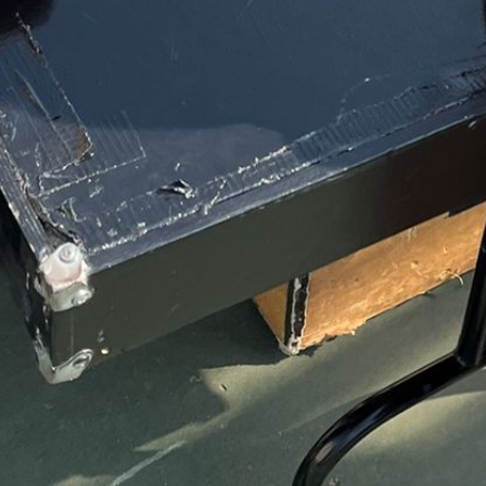
שיווק
על-ידי
שיתוף
תחומי
העניין
וההתנהגות
שלכם
בזמן
הגלישה
באתר, אתן
מגדילים
את הסיכוי
לראות תוכן
והצעות
מותאמים
אישית.