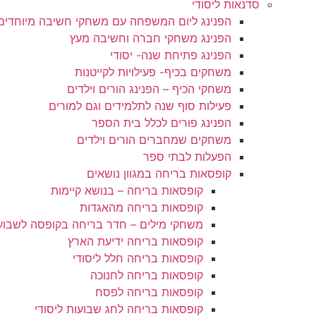
סדנאות ליסודי
הן
חיוניות
הפנינג ליום המשפחה עם משחקי חשיבה מיוחדים
בשביל
הפנינג משחקי חברה וחשיבה מעץ
שהאתר
הפנינג פתיחת שנה- יסודי
יעבוד
משחקים בכיף- פעילויות לקייטנות
כמו
משחקי הכיף – הפנינג הורים וילדים
שצריך.
פעילות סוף שנה לתלמידים וגם למורים
הפנינג פורים לכלל בית הספר
סטטיסטיקה
משחקים שמחברים הורים וילדים
ואנליזות
הפעלות לבתי ספר
כדי שנוכל
קופסאות בריחה במגוון נושאים
להמשיך
קופסאות בריחה – בנושא קיימות
ולשפר את
קופסאות בריחה מהאגדות
האתר שלנו,
משחקי מילים – חדר בריחה בקופסה לשבו
אנחנו
משתמשים
קופסאות בריחה ידיעת הארץ
באיסוף
קופסאות בריחה חלל ליסודי
נתונים
קופסאות בריחה לחנוכה
סטטיסטים
קופסאות בריחה לפסח
ואנליזות
קופסאות בריחה לחג שבועות ליסודי
מתקדמות