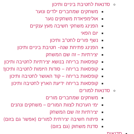
של אופן
סדנאות לחטיבת ביניים ותיכון
השימוש
משחקים שמחברים ילדים ונוער
באתר.
אולימפיאדת משחקים נוער
הפנינג משחקי חשיבה מעץ ענקיים
יום הפאי
חווית
נשף פורים לחט"ב ותיכון
גלישה
הפנינג פתיחת שנה- חטיבת ביניים ותיכון
כדי שהאתר
שלנו יעבוד
יצירתיות – זה שם המשחק
בצורה
קופסאות בריחה בנושא יצירתיות לחטיבה ותיכון
הטובה
קופסאות בריחה – סודות היזמות לחטיבה ותיכון!
ביותר בזמן
קופסאות בריחה – קוד האושר לחטיבה ותיכון
הביקור
קופסאות בריחה ידיעת הארץ לחטיבה ותיכון
שלכם. אם
תבחרו לא
סדנאות למורים
לאפשר
משחקים שמחברים מורים
עוגיות אלה,
ימי הערכות לצוות המורים – משחקים ונהנים
חלק
יצירתיות זה שם המשחק
מהפונקציות
פיתוח חשיבה יצירתית למורים (אפשר גם בזום)
באתר לא
יהיו זמינות.
סדנת משחוק (גם בזום)
סדנאות