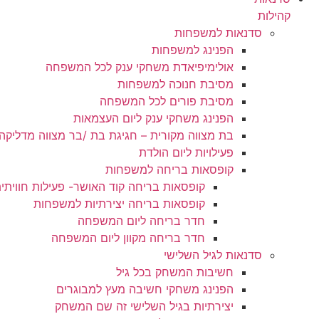
קהילות
שיווק
סדנאות למשפחות
על-ידי
הפנינג למשפחות
שיתוף
אולימיפיאדת משחקי ענק לכל המשפחה
תחומי
מסיבת חנוכה למשפחות
העניין
וההתנהגות
מסיבת פורים לכל המשפחה
שלכם בזמן
הפנינג משחקי ענק ליום העצמאות
הגלישה
בת מצווה מקורית – חגיגת בת /בר מצווה מדליקה
באתר, אתן
פעילויות ליום הולדת
מגדילים
קופסאות בריחה למשפחות
את הסיכוי
לראות תוכן
קופסאות בריחה קוד האושר- פעילות חווית
והצעות
קופסאות בריחה יצירתיות למשפחות
מותאמים
חדר בריחה ליום המשפחה
אישית.
חדר בריחה מקוון ליום המשפחה
סדנאות לגיל השלישי
חשיבות המשחק בכל גיל
הפנינג משחקי חשיבה מעץ למבוגרים
יצירתיות בגיל השלישי זה שם המשחק