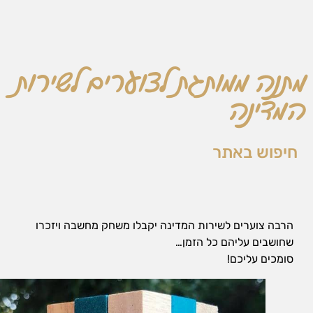
אופן השימוש
באתר.
חווית
מתנה ממותגת לצוערים לשירות
גלישה
כדי
המדינה
שהאתר
שלנו יעבוד
בצורה
הטובה
חיפוש באתר
ביותר בזמן
הביקור
שלכם. אם
תבחרו לא
לאפשר
עוגיות אלה,
הרבה צוערים לשירות המדינה יקבלו משחק מחשבה ויזכרו
חלק
שחושבים עליהם כל הזמן…
מהפונקציות
סומכים עליכם!
באתר לא
יהיו זמינות.