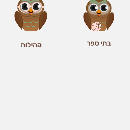
בתי ספר
קהילות
GiftCard
הצטרפו לפייסבוק
הזמן »
הלקוחות שלנו