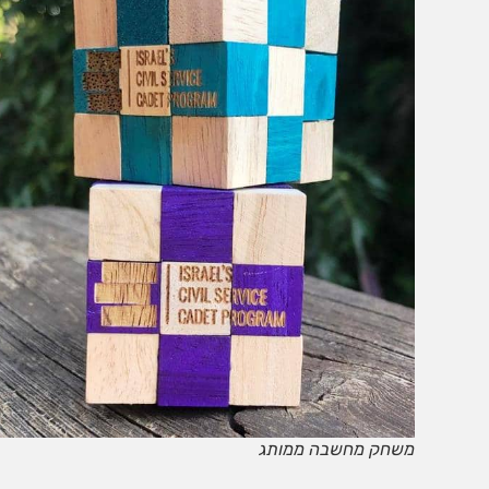
שיווק
על-ידי
שיתוף
תחומי
העניין
וההתנהגות
שלכם
בזמן
הגלישה
באתר, אתן
מגדילים
את הסיכוי
לראות תוכן
והצעות
מותאמים
אישית.
משחק מחשבה ממותג