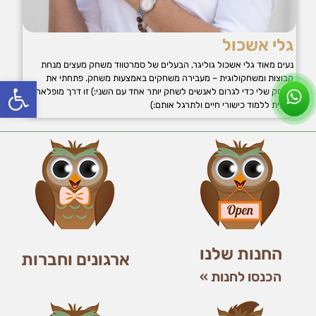
גלי אשכול
נעים מאוד גלי אשכול גוליגר, הבעלים של סמרטווד משחק מעצים מנחת
קבוצות ומשחקולוגית – מעבירה משחקים באמצעות משחק. פתחתי את
פתח סרג
העסק שלי כדי לגרום לאנשים לשחק יותר אחד עם השני:) זו דרך מופלאה
וכיפית ללמוד כישורי חיים ולתרגל אותם:)
החנות שלנו
ארגונים וחברות
הכנסו לחנות »