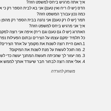
איך אתה מרגיש ביחס למשפט הזה?
הן
הדס (יש לו ריח ואין טעם) אני בא לבית הספר רק כי א
חיוניות
בשביל
כמה נכון עבורך המשפט הזה?
שהאתר
תמר (יש לו רק טעם) אני נהנה בבית הספר רק מהפן 
יעבוד
איך אני מרגיש ביחס למשפט הזה?
כמו
האתרוג (יש לו גם טעם וגם ריח) איפה אני רוצה למק
שצריך.
כל תלמיד ימקם עצמו על הצירים ובתום הפעילות נפ
1.האם היית רוצה לשנות את מקומך על אחד הצירים? על איזה ?
2. מה תוכל לעשות על מנת לשנות את המיקום?
סטטיסטיקה
ואנליזות
3. מה יעזור לך שהכיתה תעשה/ המחנך יעשה כדי לשנות מיקום?
כדי שנוכל
4. אולי אתה רוצה לבחור חבר שיעודד אותך לממש את המטרה? אם כן, את מי?
להמשיך
ולשפר את
משחק להורדה
האתר שלנו,
אנחנו
משתמשים
באיסוף נתונים
סטטיסטים
ואנליזות
מתקדמות של
אופן השימוש
באתר.