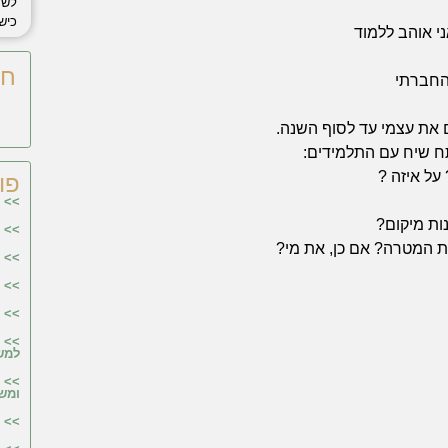
לשח
כישו
ני אוהב ללמוד
חי
החברתי
ם את עצמי עד לסוף השנה.
תח שיח עם התלמידים:
פו
>> פ
>> פ
>> פ
>> פ
>> פ
>> פ
למש
>> פ
ומש
>> 