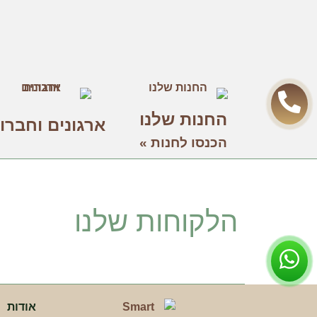
חווית
גלישה
כדי שהאתר
שלנו יעבוד
בצורה
הטובה
החנות שלנו
ביותר בזמן
ארגונים וחברו
הביקור
הכנסו לחנות »
שלכם. אם
תבחרו לא
לאפשר
עוגיות אלה,
חלק
מהפונקציות
הלקוחות שלנו
באתר לא
יהיו זמינות.
שיווק
על-ידי
שיתוף
אודות
תחומי