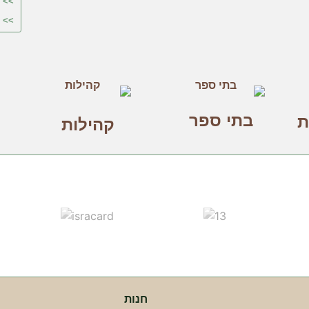
>> פ
>> 
בתי ספר
ת
קהילות
חנות