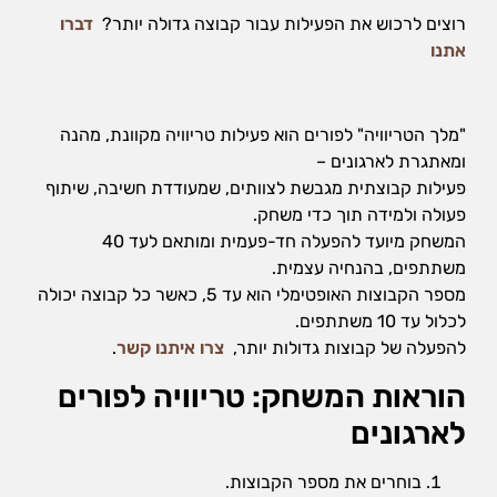
הן
רוצים לרכוש את הפעילות עבור קבוצה גדולה יותר?
דברו
חיוניות
אתנו
בשביל
שהאתר
יעבוד
כמו
"מלך הטריוויה" לפורים הוא פעילות טריוויה מקוונת, מהנה
שצריך.
ומאתגרת לארגונים –
פעילות קבוצתית מגבשת לצוותים, שמעודדת חשיבה, שיתוף
פעולה ולמידה תוך כדי משחק.
סטטיסטיקה
המשחק מיועד להפעלה חד-פעמית ומותאם לעד 40
ואנליזות
משתתפים, בהנחיה עצמית.
כדי שנוכל
להמשיך
מספר הקבוצות האופטימלי הוא עד 5, כאשר כל קבוצה יכולה
ולשפר את
לכלול עד 10 משתתפים.
האתר שלנו,
להפעלה של קבוצות גדולות יותר,
צרו איתנו קשר
.
אנחנו
משתמשים
הוראות המשחק: טריוויה לפורים
באיסוף
נתונים
לארגונים
סטטיסטים
ואנליזות
מתקדמות של
בוחרים את מספר הקבוצות.