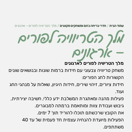
עמוד הבית
/
חדרי בריחה בזום ומשחקים מקוונים
/ מלך הטריוויה לפורים – ארגונים
מלך הטריוויה לפורים
– ארגונים
מלך הטריוויה לפורים לארגונים
משחק טריוויה צבעוני עם חידות ברמות שונות ובנושאים שונים
הקשורות לחג הפורים:
חידות ציורים, זיהוי שירים, חידות היגיון, שאלות על מנהגי החג
ועוד.
הכרחי
פעילות מהנה ומאתגרת המשלבת ידע כללי, חשיבה יצירתית,
את
גיבוש ועבודת צוות ומותאמת ברמתה למבוגרים.
העוגיות
את הקובץ שרכשתם תוכלו להוריד תוך 7 ימים.
האלה
אי
הפעילות מיועדת להנחיה עצמית חד פעמית של עד 40
אפשר
משתתפים.
לכבות,