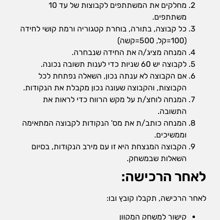
אופן השימוש
מחלקים את המשתתפים לקבוצות של עד 10
באתר.
משתתפים.
כל קבוצה, בתורה, בוחרת קטגוריה ורמת קושי לחידה
(100=קל, 500=קשה)
חווית
המנחה מציג/ה את החידה שנבחרה.
גלישה
כדי
לקבוצה יש 60 שניות כדי לענות תשובה נכונה.
שהאתר
אם הקבוצה לא ענתה נכון, השאלה נפתחת לכל
שלנו יעבוד
הקבוצות, והקבוצה שעונה נכון מקבלת את הנקודות.
בצורה
המנחה לוחצ/ת על מקש הרווח כדי לראות את
הטובה
ביותר בזמן
התשובה.
הביקור
המנחה כותב/ת את מס' הנקודות לקבוצה המתאימה
שלכם. אם
וממשיכים.
תבחרו לא
הקבוצה המנצחת היא זו עם מירב הנקודות, בסיום
לאפשר
עוגיות אלה,
השאלות שבמשחק.
חלק
לאחר הרכישה:
מהפונקציות
באתר לא
יהיו זמינות.
לאחר הרכישה, תקבלו קובץ ובו:
קישור למשחק המקוון