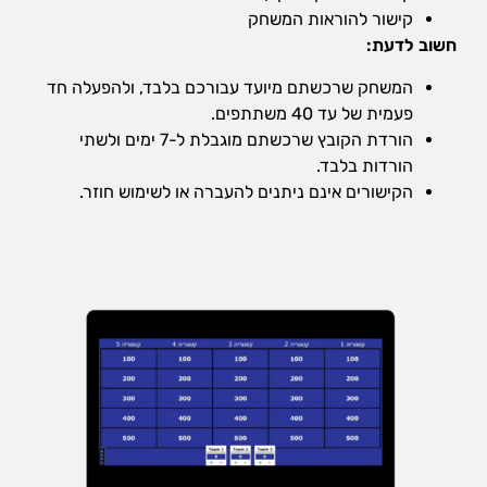
שיווק
קישור להוראות המשחק
על-ידי
חשוב לדעת:
שיתוף
תחומי
המשחק שרכשתם מיועד עבורכם בלבד, ולהפעלה חד
העניין
פעמית של עד 40 משתתפים.
וההתנהגות
הורדת הקובץ שרכשתם מוגבלת ל-7 ימים ולשתי
שלכם
בזמן
הורדות בלבד.
הגלישה
הקישורים אינם ניתנים להעברה או לשימוש חוזר.
באתר, אתן
מגדילים
את הסיכוי
לראות תוכן
והצעות
מותאמים
אישית.