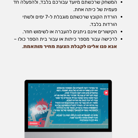
המשחק שרכשתם מיועד עבורכם בלבד, ולהפעלה חד
שיווק
פעמית של כיתה אחת.
על-ידי
שיתוף
הורדת הקובץ שרכשתם מוגבלת ל-7 ימים ולשתי
תחומי
הורדות בלבד.
העניין
הקישורים אינם ניתנים להעברה או לשימוש חוזר.
וההתנהגות
לרכישה עבור מספר כיתות או עבור בית הספר כולו –
שלכם
בזמן
אנא פנו אלינו לקבלת הצעת מחיר מותאמת
.
הגלישה
באתר, אתן
מגדילים
את הסיכוי
לראות תוכן
והצעות
מותאמים
אישית.