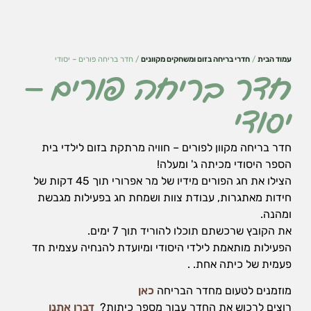
עמוד הבית
/
חדרי בריחה בזום ומשחקים מקוונים
/ חדר בריחה פורים – יסודי
חדר בריחה פורים –
יסודי
חדר בריחה מקוון לפורים – חוויה מרתקת בזום לילדי בית
הספר היסודי מכיתה ג' ומעלה!
הצילו את חג הפורים מידיו של מר אפרורי תוך 45 דקות של
חידות מאתגרות, עבודת צוות ושמחת חג בפעילות מגבשת
ומהנה.
הכרחי
את הקובץ שרכשתם תוכלו להוריד תוך 7 ימים.
את
הפעילות מותאמת לילדי היסודי ומיועדת להנחיה עצמית חד
העוגיות
פעמית של כיתה אחת. .
האלה
אי
מוזמנים לטעום מחדר הבריחה
כאן
אפשר
רוצים לרכוש את החדר עבור מספר כיתות?
דברו אתנו
לכבות,