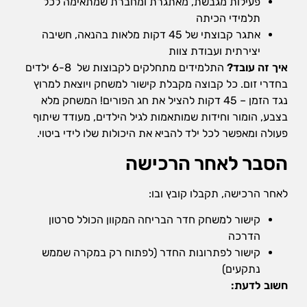
פעילות מגבשת, מאתגרת ומחברת שמתאימה לכל
אופן השימוש
באתר.
תלמידי הכיתה
אתגר קבוצתי של 45 דקות מלאות בהנאה, חשיבה
יצירתית ועבודת צוות
חווית
איך זה עובד?
התלמידים מתחלקים לקבוצות של 6-8 ילדים
גלישה
בחדרי זום. כל קבוצה מקבלת קישור למשחק ויוצאת למרוץ
כדי
נגד הזמן – 45 דקות להציל את חג הפורים! המשחק מלא
שהאתר
שלנו יעבוד
בצבע, הומור וחידות שמותאמות לגיל הילדים, מעודד שיתוף
בצורה
פעולה ומאפשר לכל ילד להביא את היכולות שלו לידי ביטוי.
הטובה
ביותר בזמן
הסבר לאחר הרכישה
הביקור
שלכם. אם
תבחרו לא
לאחר הרכישה, תקבלו קובץ ובו:
לאפשר
עוגיות אלה,
קישור למשחק חדר הבריחה המקוון הכולל סרטון
חלק
הדרכה
מהפונקציות
קישור לפתרונות החדר (לפתוח רק במקרה שממש
באתר לא
נתקעים)
יהיו זמינות.
חשוב לדעת: