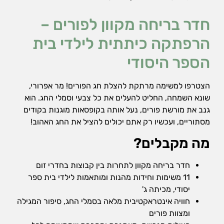
הן
חיוניות
חדר בריחה מקוון לפורים –
בשביל
שהאתר
הרפתקה כיתתית לילדי בית
יעבוד
הספר היסודי
כמו
שצריך.
הצטרפו למשימה מרתקת להצלת חג הפורים! מר אפרורי,
שונא השמחה, החליט להעלים את כל צבעי וסמלי החג. הוא
סטטיסטיקה
גנב את מורשת פורים, נעל אותה בקופסאות מוגנות בקודים
ואנליזות
מסתוריים, ועכשיו רק אתם יכולים להציל את החג האהוב!
כדי שנוכל
להמשיך
מה מקבלים?
ולשפר את
האתר שלנו,
אנחנו
חדר בריחה מקוון לתחרות בין קבוצות בחדרי זום
משתמשים
11 משימות וחידות מהנות ומותאמות לילדי בית ספר
באיסוף
נתונים
יסודי, מכיתה ג'
סטטיסטים
חוויה אינטראקטיבית מלאה בסמלי החג, סיפור המגילה
ואנליזות
ומצוות פורים
מתקדמות של