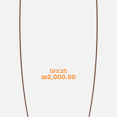
שיווק
על-ידי
שיתוף
תחומי
העניין
וההתנהגות
שלכם
בזמן
הגלישה
באתר, אתן
מגדילים
את הסיכוי
לראות תוכן
והצעות
מבצע!
מותאמים
₪
2,000.00
אישית.