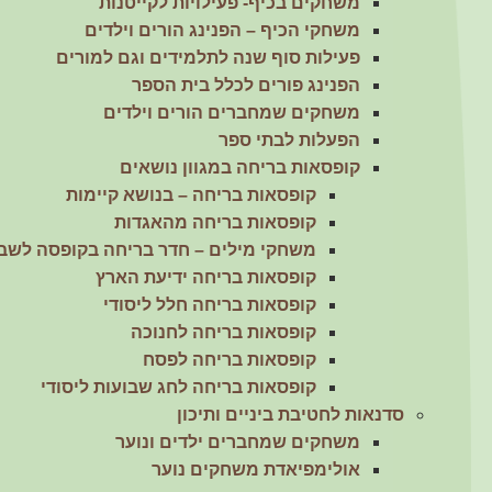
משחקים בכיף- פעילויות לקייטנות
העניין
משחקי הכיף – הפנינג הורים וילדים
וההתנהגות
פעילות סוף שנה לתלמידים וגם למורים
שלכם בזמן
הגלישה
הפנינג פורים לכלל בית הספר
באתר, אתן
משחקים שמחברים הורים וילדים
מגדילים
את הסיכוי
הפעלות לבתי ספר
לראות תוכן
קופסאות בריחה במגוון נושאים
והצעות
קופסאות בריחה – בנושא קיימות
מותאמים
אישית.
קופסאות בריחה מהאגדות
משחקי מילים – חדר בריחה בקופסה לשב
קופסאות בריחה ידיעת הארץ
קופסאות בריחה חלל ליסודי
קופסאות בריחה לחנוכה
קופסאות בריחה לפסח
קופסאות בריחה לחג שבועות ליסודי
סדנאות לחטיבת ביניים ותיכון
משחקים שמחברים ילדים ונוער
אולימפיאדת משחקים נוער