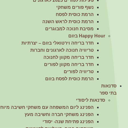
פעילות לפורים 2025 לארגונים
נשף פורים משחקי
הרמת כוסית לפסח
חווית
גלישה
הרמת כוסית לראש השנה
כדי שהאתר
מסיבת חנוכה למבוגרים
שלנו יעבוד
Happy Hour בזום
בצורה
הטובה
חדר בריחה וירטואלי בזום – יצרתיות
ביותר בזמן
טריוויה חנוכה לארגונים וחברות
הביקור
שלכם. אם
חדר בריחה מקוון לחנוכה
תבחרו לא
חדר בריחה מקוון לפורים
לאפשר
טריוויה לפורים
עוגיות אלה,
חלק
הרמת כוסית לפסח בזום
מהפונקציות
סדנאות
באתר לא
בתי ספר
יהיו זמינות.
סדנאות ליסודי
הפנינג ליום המשפחה עם משחקי חשיבה מיוחד
שיווק
הפנינג משחקי חברה וחשיבה מעץ
על-ידי
הפנינג פתיחת שנה- יסודי
שיתוף
תחומי