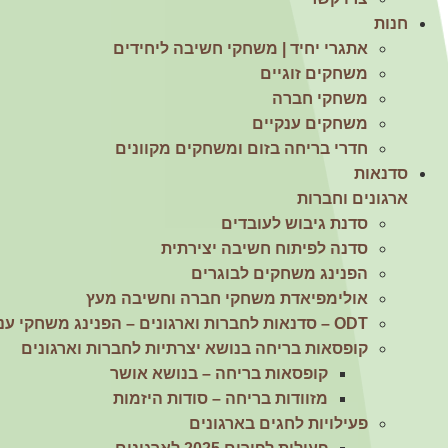
הן
חנות
חיוניות
אתגרי יחיד | משחקי חשיבה ליחידים
בשביל
משחקים זוגיים
שהאתר
יעבוד
משחקי חברה
כמו
משחקים ענקיים
שצריך.
חדרי בריחה בזום ומשחקים מקוונים
סדנאות
ארגונים וחברות
סטטיסטיקה
ואנליזות
סדנת גיבוש לעובדים
כדי שנוכל
סדנה לפיתוח חשיבה יצירתית
להמשיך
הפנינג משחקים לבוגרים
ולשפר את
האתר שלנו,
אולימפיאדת משחקי חברה וחשיבה מעץ
אנחנו
ODT – סדנאות לחברות וארגונים – הפנינג משחקי ענק
משתמשים
באיסוף נתונים
קופסאות בריחה בנושא יצרתיות לחברות וארגונים
סטטיסטים
קופסאות בריחה – בנושא אושר
ואנליזות
מזוודות בריחה – סודות היזמות
מתקדמות של
אופן השימוש
פעילויות לחגים בארגונים
באתר.