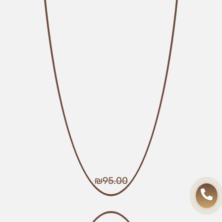
₪
95.00