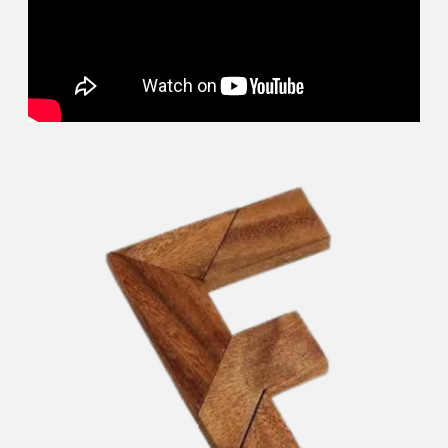
אופן השימוש
באתר.
חווית
גלישה
כדי
שהאתר
שלנו יעבוד
בצורה
הטובה
ביותר בזמן
הביקור
שלכם. אם
תבחרו לא
לאפשר
עוגיות אלה,
חלק
מהפונקציות
באתר לא
יהיו זמינות.