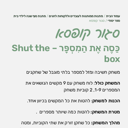
עמוד הבית
/
מתנות ממותגות לעובדים וללקוחות לחגים
/
מתנת סוף שנה לילדי בית
ספר יסודי
/ סגור קופסא
סגור קופסא
כַּסֶה אֶת הַמִסְפָּר –
Shut the
box
משחק חשיבה ומזל למספר בלתי מוגבל של שחקנים
המשחק כולל
: לוח משחק עם 9 מקשים הנושאים את
המספרים 1-9, 2 קוביות משחק
הכרחי
את
הכנות למשחק
: להטות את כל המקשים בכיוון אחד.
העוגיות
האלה
מטרת המשחק:
להטות כמה שיותר מספרים .
אי
אפשר
מהלך המשחק:
כל שחקן זורק את שתי הקוביות, ומטה
לכבות,