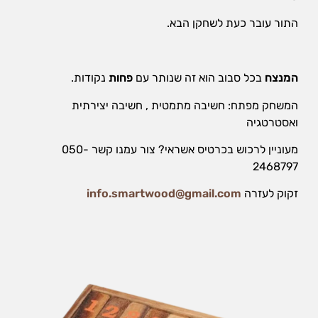
אופן השימוש
באתר.
התור עובר כעת לשחקן הבא.
חווית
גלישה
המנצח
בכל סבוב הוא זה שנותר עם
פחות
נקודות.
כדי
המשחק מפתח: חשיבה מתמטית , חשיבה יצירתית
שהאתר
שלנו יעבוד
ואסטרטגיה
בצורה
הטובה
מעוניין לרכוש בכרטיס אשראי? צור עמנו קשר 050-
ביותר בזמן
2468797
הביקור
שלכם. אם
זקוק לעזרה
info.smartwood@gmail.com
תבחרו לא
לאפשר
עוגיות אלה,
חלק
מהפונקציות
באתר לא
יהיו זמינות.