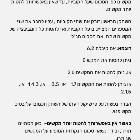
מקשים לפי הסכום שעל הקוביות, עד שאין באפשרותך להטות
הן
יותר מקשים.
חיוניות
בשביל
השחקן הראשון זורק את שתי הקוביות , עליו לחבר את שני
שהאתר
המספרים המצויינים על הקוביות ואז להטות כל קומבינציה של
יעבוד
מקשים שתתן את הסכום הנ"ל.
כמו
שצריך.
דוגמא
: אם קיבלת 6,2
ניתן להטות את המקש 8
סטטיסטיקה
ואנליזות
או, ניתן להטות את המקשים 2,6
כדי שנוכל
להמשיך
או ניתן להטות את המקשים 1,7 או 3,5 או, 1,4,3 או,
ולשפר את
2,1,5
האתר שלנו,
אנחנו
הברה נעשית על פי שיקול דעתו של השחקן וכמובן על בסיס
משתמשים
מקש פנוי.
באיסוף
נתונים
כאשר אין באפשרותך להטות יותר מקשים
– כאן מסתיים
סטטיסטים
ואנליזות
תורך, ובידך נשאר סכום הנקודות המופיע על המקשים
מתקדמות של
שנותרו.