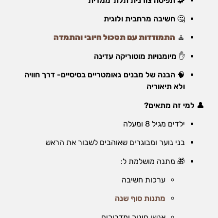
🧩
תפיסה צורנית תלת־ממדית
שיווק
על-ידי
🤔
חשיבה מרחבית ולוגית
שיתוף
תחומי
🧘
התמודדות עם תסכול חיובי והתמדה
העניין
וההתנהגות
✋
מיומנויות מוטוריקה עדינה
שלכם
בזמן
🧠
הבנה של מבנים גאומטריים בסיסיים- דרך חוויה
הגלישה
ולא תיאוריה
באתר, אתן
מגדילים
👤
למי זה מתאים?
את הסיכוי
לראות תוכן
ילדים מגיל 8 ומעלה
והצעות
מותאמים
בני נוער ומבוגרים שאוהבים לשבור את הראש
אישית.
🎁 מתנה מושלמת ל:
ערכות חשיבה
מתנות סוף שנה
אנשי חינוך ומדריכים