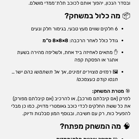
אופן השימוש
ובסדר הנכון, יהפוך אותם לכוכב תלת־ממדי מושלם.
באתר.
📦
מה כלול במשחק?
חווית
6 חלקים שווים מעץ טבעי, בגימור חלק ונעים
גלישה
כדי
גודל כולל לאחר הרכבה:
8×8×8 ס”מ
שהאתר
שלנו יעבוד
✋ מתאים לאחיזה ביד אחת, ולשליפה מהירה בשעת
בצורה
אתגר או הפסקת קפה
הטובה
ביותר בזמן
🖼️
רמזים מצוירים זמינים, אך אל תשתמשו בהם ישר…
הביקור
תנסו קודם בעצמכם!
שלכם. אם
תבחרו לא
🎯
מטרת המשחק:
לאפשר
לפרק (אם קיבלתם מורכב), או להרכיב (אם קיבלתם מפורק)
עוגיות אלה,
חלק
את כל ששת החלקים לכדי כוכב גאומטרי מדויק, כמו כן מבלי
מהפונקציות
להפעיל כוח, רק עם חשיבה, ובנוסף המון סבלנות ודיוק.
באתר לא
יהיו זמינות.
🧠
מה המשחק מפתח?