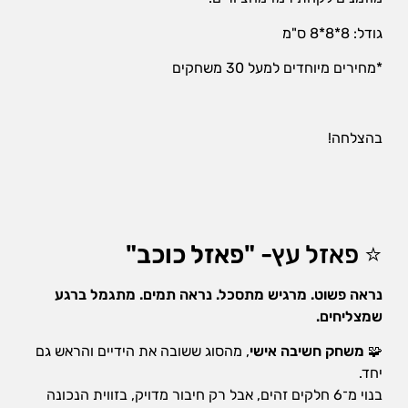
הן
גודל: 8*8*8 ס"מ
חיוניות
בשביל
*מחירים מיוחדים למעל 30 משחקים
שהאתר
יעבוד
כמו
שצריך.
בהצלחה!
סטטיסטיקה
ואנליזות
כדי שנוכל
להמשיך
⭐ פאזל עץ-
"פאזל כוכב"
ולשפר את
האתר שלנו,
אנחנו
נראה פשוט. מרגיש מתסכל. נראה תמים. מתגמל ברגע
משתמשים
שמצליחים.
באיסוף
נתונים
🧩
משחק חשיבה אישי
, מהסוג ששובה את הידיים והראש גם
סטטיסטים
יחד.
ואנליזות
מתקדמות של
בנוי מ־6 חלקים זהים, אבל רק חיבור מדויק, בזווית הנכונה