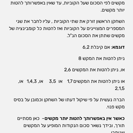
מקשים לפי הסכום שעל הקוביות, עד שאין באפשרותך להטות
שיווק
יותר מקשים.
על-ידי
שיתוף
השחקן הראשון זורק את שתי הקוביות , עליו לחבר את שני
תחומי
העניין
המספרים המצויינים על הקוביות ואז להטות כל קומבינציה של
וההתנהגות
מקשים שתתן את הסכום הנ"ל.
שלכם
בזמן
דוגמא
: אם קיבלת 6,2
הגלישה
באתר, אתן
ניתן להטות את המקש 8
מגדילים
את הסיכוי
או, ניתן להטות את המקשים 2,6
לראות תוכן
והצעות
או ניתן להטות את המקשים 1,7 או 3,5 או, 1,4,3 או,
מותאמים
2,1,5
אישית.
הברה נעשית על פי שיקול דעתו של השחקן וכמובן על בסיס
מקש פנוי.
כאשר אין באפשרותך להטות יותר מקשים
– כאן מסתיים
תורך, ובידך נשאר סכום הנקודות המופיע על המקשים
שנותרו.