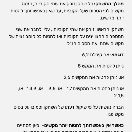
מהלך המשחק:
כל שחקן זורק את שתי הקוביות, ומטה
הן
חיוניות
מקשים לפי הסכום שעל הקוביות, עד שאין באפשרותך להטות
בשביל
יותר מקשים.
שהאתר
יעבוד
השחקן הראשון זורק את שתי הקוביות , עליו לחבר את שני
כמו
המספרים המצויינים על הקוביות ואז להטות כל קומבינציה של
שצריך.
מקשים שתתן את הסכום הנ"ל.
דוגמא
: אם קיבלת 6,2
סטטיסטיקה
ואנליזות
ניתן להטות את המקש 8
כדי שנוכל
או, ניתן להטות את המקשים 2,6
להמשיך
ולשפר את
האתר שלנו,
או ניתן להטות את המקשים 1,7 או 3,5 או, 1,4,3 או,
אנחנו
2,1,5
משתמשים
באיסוף
הברה נעשית על פי שיקול דעתו של השחקן וכמובן על בסיס
נתונים
מקש פנוי.
סטטיסטים
ואנליזות
כאשר אין באפשרותך להטות יותר מקשים
– כאן מסתיים
מתקדמות של