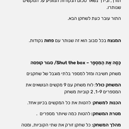
תורך, ובידך נשאר סכום הנקודות המופיע על המקשים
אופן השימוש
באתר.
שנותרו.
התור עובר כעת לשחקן הבא.
חווית
גלישה
כדי
המנצח
בכל סבוב הוא זה שנותר עם
פחות
נקודות.
שהאתר
שלנו יעבוד
בצורה
הטובה
כַּסֶה אֶת הַמִסְפָּר
–
Shut the box/ סגור קופסה
ביותר בזמן
הביקור
משחק חשיבה ומזל למספר בלתי מוגבל של שחקנים
שלכם. אם
תבחרו לא
המשחק כולל
: לוח משחק עם 9 מקשים הנושאים את
לאפשר
המספרים 1-9, 2 קוביות משחק
עוגיות אלה,
חלק
הכנות למשחק
: להטות את כל המקשים בכיוון אחד.
מהפונקציות
באתר לא
מטרת המשחק:
להטות כמה שיותר מספרים .
יהיו זמינות.
מהלך המשחק:
כל שחקן זורק את שתי הקוביות, ומטה