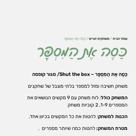
עמוד הבית
/
משחקים זוגיים
/ כַּסֶה אֶת הַמִסְפָּר
כַּסֶה אֶת הַמִסְפָּר
כַּסֶה אֶת הַמִסְפָּר –
Shut the box/ סגור קופסה
משחק חשיבה ומזל למספר בלתי מוגבל של שחקנים
המשחק כולל
: לוח משחק עם 9 מקשים הנושאים את
הכרחי
את
המספרים 1-9, 2 קוביות משחק
העוגיות
הכנות למשחק
: להטות את כל המקשים בכיוון אחד.
האלה
אי
מטרת המשחק:
להטות כמה שיותר מספרים .
אפשר
לכבות,