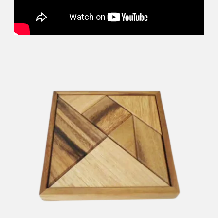
שיווק
על-ידי
שיתוף
תחומי
העניין
וההתנהגות
שלכם
בזמן
הגלישה
באתר, אתן
מגדילים
את הסיכוי
לראות תוכן
והצעות
מותאמים
אישית.