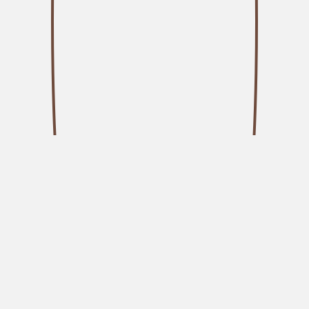
מבצע!
₪
34.00