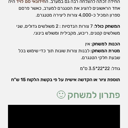
החידה זכתה להצלחה רבה גם במערב. ה
חידונאי
סם לויד
היה
הן
אחד הראשונים להציג את הטנגרם למערב, כאשר פרסם
חיוניות
ספרון המכיל כ-4,000 צורות ליצירה מטנגרם.
בשביל
שהאתר
המשחק כולל
: 7 צורות הנדסיות : 2 משולשים גדולים, שני
יעבוד
משולשים קטנים, ריבוע, מקבילית ומשולש בינוני.
כמו
שצריך.
הכנות למשחק
: אין
מטרת המשחק:
לבנות צורות שונות תוך כדי שימוש בכל
שבעת חלקי הטנגרם.
סטטיסטיקה
ואנליזות
גודל: 22*22*3.5 ס"מ
כדי שנוכל
להמשיך
תוספת ציור או הקדשה אישית על פי בקשת הלקוח 15 ש"ח
ולשפר את
האתר שלנו,
אנחנו
פתרון למשחק 🙂
משתמשים
באיסוף
נתונים
סטטיסטים
ואנליזות
מתקדמות של