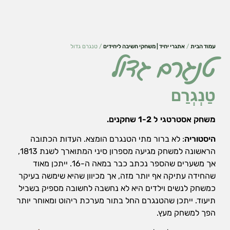
עמוד הבית
/
אתגרי יחיד | משחקי חשיבה ליחידים
/ טנגרם גדול
טנגרם גדול
טַנְגְרַם
משחק אסטרטגי ל 1-2 שחקנים.
היסטוריה
: לא ברור מתי הטנגרם הומצא. העדות הכתובה
הראשונה למשחק מגיעה מספרון סיני המתוארך לשנת 1813,
אך משערים שהספר נכתב כבר במאה ה-16. ייתכן מאוד
הכרחי
שהחידה עתיקה אף יותר מזה, אך מכיוון שהיא שימשה בעיקר
את
העוגיות
כמשחק לנשים וילדים היא לא נחשבה לחשובה מספיק בשביל
האלה
תיעוד. ייתכן שהטנגרם החל בתור מערכת ריהוט ומאוחר יותר
אי
הפך למשחק מעץ.
אפשר
לכבות,