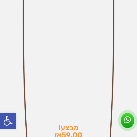
פתח סרג
מבצע!
₪
59.00