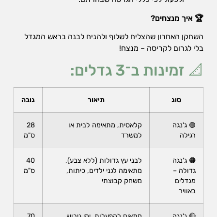
🏆 איך מנצחים?
השחקן האחרון שהצליח לשלוף ולהניח לבנה בראש המגדל
בלי לגרום לקריסה – מנצח!
📐 זמינות ב־3 גדלים:
סוג
תיאור
גובה
🟢 ג'נגה
קלאסית, מתאימה לבית או
28
רגילה
למשרד
ס"מ
🟠 ג'נגה
לבני עץ גדולות (ללא צבע),
40
גדולה –
מתאימה לגני ילדים, כיתות,
ס"מ
מגדלים
משחק קבוצתי
באוויר
🔴 ג'נגה
מתאים להפעלות, ימי גיבוש,
70