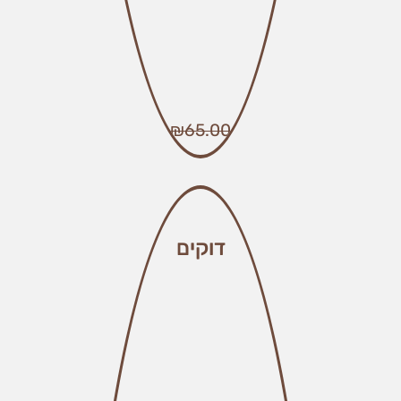
₪
65.00
דוקים