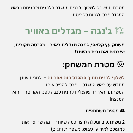
הן
מטרת המשחק:לשלוף לבנים ממגדל הלבנים ולהניחם בראש
חיוניות
המגדל מבלי לגרום לקריסתו.
בשביל
שהאתר
🏗️
ג'נגה – מגדלים באוויר
יעבוד
כמו
שצריך.
משחק עץ קלאסי, ג'נגה מגדלים באויר – בגרסה מקורית,
יצירתית ואתגרית במיוחד!
סטטיסטיקה
🎯 מטרת המשחק:
ואנליזות
כדי שנוכל
לשלוף לבנים מתוך המגדל בזה אחר זה
– ולהניח אותן
להמשיך
ולשפר את
מחדש על ראש המגדל – מבלי להפיל אותו.
האתר שלנו,
המשתתף האחרון שהצליח להניח לבנה לפני הקריסה – הוא
אנחנו
המנצח!
משתמשים
באיסוף
👥 מספר משתתפים:
נתונים
סטטיסטים
2 משתתפים ומעלה (רצוי כמה שיותר – מה שהופך אותו
ואנליזות
מתקדמות של
למושלם לאירועי גיבוש, משפחות וחגים)