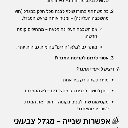
שלוש לבנים, מונחות ב-90° זו מזו.
שיווק
על-ידי
כל משתתף בתורו שולף לבנה מכל חלק במגדל (חוץ
שיתוף
מהשכבה העליונה) – ומניח אותה בראש המגדל.
תחומי
העניין
אם השכבה העליונה מלאה – מתחילים קומה
וההתנהגות
חדשה.
שלכם
בזמן
מותר גם למלא "חורים" בקומות גבוהות יותר.
הגלישה
באתר, אתן
אסור לגרום לקריסת המגדל
!
מגדילים
את הסיכוי
💡
רוצים להוסיף אתגר?
לראות תוכן
והצעות
מותר לשחק רק ביד אחת
מותאמים
אישית.
ניתן למשוך לבנים רק מהצדדים – לא מהמרכז
מקסימום שתי לבנים בקומה – הופך את המגדל
לשברירי ומאתגר!
🌈 אפשרות שנייה –
מגדל צבעוני