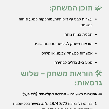
אופן השימוש
🧩 תוכן המשחק:
באתר.
עשרות לבני עץ איכותיות, מוחלקות למגע ונוחות
חווית
למשחק
גלישה
כדי
תבנית בנייה נוחה
שהאתר
שלנו יעבוד
הוראות משחק לשלושה סגנונות שונים
בצורה
הטובה
אפשרות למשחק צבעוני או קלאסי
ביותר בזמן
הביקור
מגיע ב-3 גדלים לבחירה
שלכם. אם
תבחרו לא
🛠️ הוראות משחק – שלוש
לאפשר
עוגיות אלה,
גרסאות:
חלק
מהפונקציות
באתר לא
🧱 אפשרות ראשונה –
הגרסה הקלאסית (לבן-עץ):
יהיו זמינות.
בנו מגדל בגובה 28/40/70 ס"מ, כאשר בכל שכבה