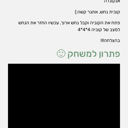
אנקונדה
אופן השימוש
באתר.
קובית נחש, אתגר קשה:)
פתח את הקוביה וקבל נחש ארוך, עכשיו החזר את הנחש
חווית
למצב של קוביה 4*4*4
גלישה
כדי
בהצלחה!!!
שהאתר
שלנו יעבוד
פתרון למשחק 🙂
בצורה
הטובה
ביותר בזמן
הביקור
שלכם. אם
תבחרו לא
לאפשר
עוגיות אלה,
חלק
מהפונקציות
באתר לא
יהיו זמינות.