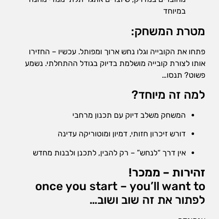
הן
במיוחד
חיוניות
בשביל
מטרת המשחק:
שהאתר
יעבוד
פתחו את הקובייה וגלו נחש ארוך ומפותל. עכשיו – החזירו
כמו
אותו לצורת קובייה מושלמת בדיוק בגודל ההתחלתי. נשמע
שצריך.
פשוט? תנסו…
למה זה מיוחד?
סטטיסטיקה
ואנליזות
המשחק משלב דיוק עם תכנון מרחבי
כדי שנוכל
להמשיך
דורש זיכרון חזותי, דמיון ומוטוריקה עדינה
ולשפר את
האתר שלנו,
אין דרך “לנחש” – רק להבין, לתכנן ולבנות מחדש
אנחנו
משתמשים
זהירות – ממכר!
באיסוף
נתונים
once you start – you’ll want to
סטטיסטים
לפתור את זה שוב ושוב…
ואנליזות
מתקדמות של