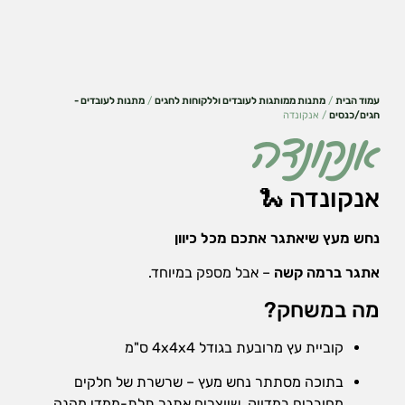
עמוד הבית
/
מתנות ממותגות לעובדים וללקוחות לחגים
/
מתנות לעובדים -
חגים/כנסים
/ אנקונדה
אנקונדה
אנקונדה 🐍
נחש מעץ שיאתגר אתכם מכל כיוון
אתגר ברמה קשה
– אבל מספק במיוחד.
הכרחי
מה במשחק?
את
העוגיות
קוביית עץ מרובעת בגודל 4x4x4 ס"מ
האלה
אי
בתוכה מסתתר נחש מעץ – שרשרת של חלקים
אפשר
לכבות,
מחוברים במדויק, שיוצרים אתגר תלת-ממדי מהנה