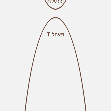
₪
29.00
פאזל T