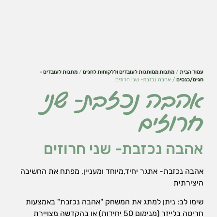
עמוד הבית
/
מתנות ממותגות לעובדים וללקוחות לחגים
/
מתנות לעובדים -
חגים/כנסים
/ אהבה נכזבת- שני חרוזים
אהבה נכזבת- שני
חרוזים
אהבה נכזבת- שני חרוזים
הכרחי
את
אהבה נכזבת- אתגר יחיד,מיוחד ומעניין, מפתח את החשיבה
העוגיות
היצירתית
האלה
אי
שימו לב: ניתן למתג את המשחק "אהבה נכזבת" באמצעות
אפשר
חריטה בלייזר (מנימום 50 יחידות) או בהקדשה מצויירת
לכבות,