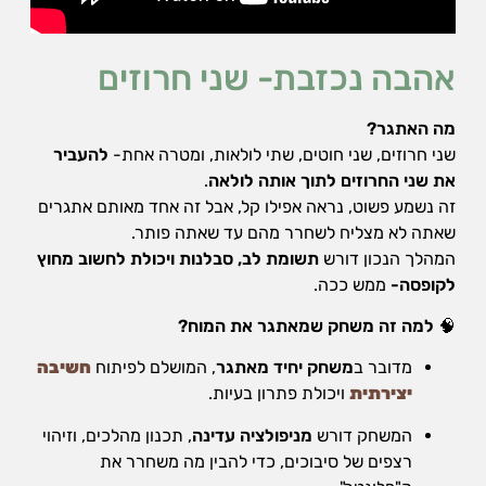
שיווק
על-ידי
שיתוף
אהבה נכזבת- שני חרוזים
תחומי
העניין
וההתנהגות
מה האתגר?
שלכם
שני חרוזים, שני חוטים, שתי לולאות, ומטרה אחת-
להעביר
בזמן
את שני החרוזים לתוך אותה לולאה
.
הגלישה
באתר, אתן
זה נשמע פשוט, נראה אפילו קל, אבל זה אחד מאותם אתגרים
מגדילים
שאתה לא מצליח לשחרר מהם עד שאתה פותר.
את הסיכוי
המהלך הנכון דורש
תשומת לב, סבלנות ויכולת לחשוב מחוץ
לראות תוכן
לקופסה-
ממש ככה.
והצעות
מותאמים
אישית.
🧠
למה זה משחק שמאתגר את המוח?
מדובר ב
משחק יחיד מאתגר
, המושלם לפיתוח
חשיבה
יצירתית
ויכולת פתרון בעיות.
המשחק דורש
מניפולציה עדינה
, תכנון מהלכים, וזיהוי
רצפים של סיבוכים, כדי להבין מה משחרר את