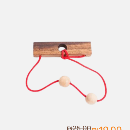
₪
25.00