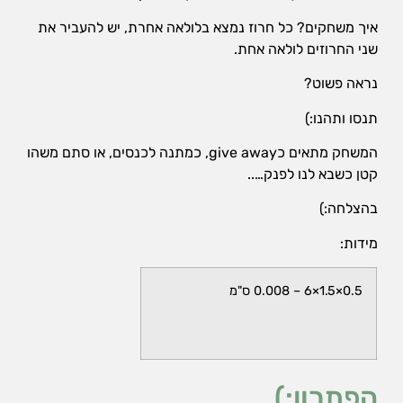
הן
איך משחקים? כל חרוז נמצא בלולאה אחרת, יש להעביר את
חיוניות
שני החרוזים לולאה אחת.
בשביל
שהאתר
נראה פשוט?
יעבוד
כמו
תנסו ותהנו:)
שצריך.
המשחק מתאים כgive away, כמתנה לכנסים, או סתם משהו
קטן כשבא לנו לפנק…..
סטטיסטיקה
ואנליזות
בהצלחה:)
כדי שנוכל
להמשיך
מידות:
ולשפר את
האתר שלנו,
אנחנו
0.5×1.5×6 – 0.008 ס"מ
משתמשים
באיסוף
נתונים
סטטיסטים
ואנליזות
הפתרון:)
מתקדמות של