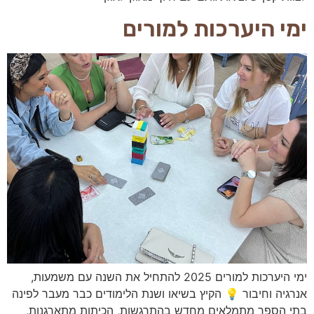
הן
ימי היערכות למורים
חיוניות
בשביל
שהאתר
יעבוד
כמו
שצריך.
סטטיסטיקה
ואנליזות
כדי שנוכל
להמשיך
ולשפר את
האתר שלנו,
אנחנו
משתמשים
באיסוף
נתונים
ימי היערכות למורים 2025 להתחיל את השנה עם משמעות,
סטטיסטים
ואנליזות
אנרגיה וחיבור 💡 הקיץ בשיאו ושנת הלימודים כבר מעבר לפינה
מתקדמות של
בתי הספר מתמלאים מחדש בהתרגשות, הכיתות מתארגנות,