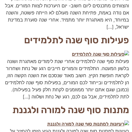
אופן השימוש
והצוותים מתכנסים ליום חשוב- יום היערכות לצוות המורים. אבל
באתר.
אם נודה באמת, פתיחת השנה מעולם לא הייתה פשוטה, והשנה
במיוחד, היא מאתגרת יותר מתמיד. אחרי שנה סוערת במדינת
חווית
ישראל, […]
גלישה
פעילות סוף שנה לתלמידים
כדי
שהאתר
שלנו יעבוד
בצורה
הטובה
פעילות סוף שנה לתלמידים אחרי שנת לימודים מאתגרת ושונה
ביותר בזמן
בלשון המעטה. התלמידים והמורים חייבים רגע של נחת ושחרור
הביקור
לקראת חופשת הקיץ. חשוב מאוד שנסכם את השנה הקשה הזו,
שלכם. אם
הן לתלמידים ובייחוד לכם המורים, בפעילות סוף שנה לתלמידים
תבחרו לא
לאפשר
(כמובן שגם אתם יותר ממוזמנים לקחת חלק פעיל בפעילות).
עוגיות אלה,
לתת לתלמידים, אבל גם לכם, רגע של נחת ושלווה […]
חלק
מהפונקציות
מתנות סוף שנה למורה ולגננת
באתר לא
יהיו זמינות.
רעיונות למתנות סוף שנה למורה ולגננת הגיע הזמן להחזיר על