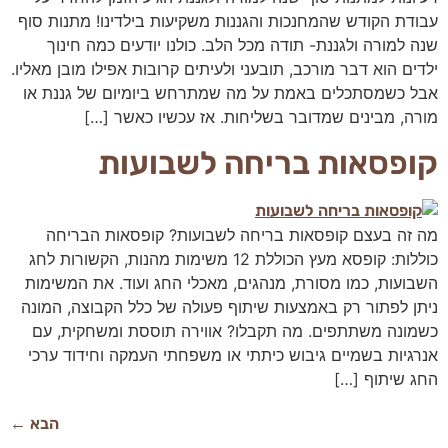
שיווק
עבודת הקודש שהמחנכות והגננות משקיעות בילדינו! מתנות סוף
על-ידי
שנה למורה ולגננת- תודה מכל הלב. כולנו יודעים כמה חינוך
שיתוף
ילדים הוא דבר מורכב, תובעני ולעיתים קרובות אפילו מובן מאליו.
תחומי
העניין
אבל כשמסתכלים באמת על מה שמתרחש ביומיום של גננת או
וההתנהגות
מורה, מבינים שמדובר בשליחות. אז עכשיו כאשר […]
שלכם
בזמן
קופסאות בריחה לשבועות
הגלישה
באתר, אתן
מגדילים
את הסיכוי
מה זה בעצם קופסאות בריחה לשבועות? קופסאות הבריחה
לראות תוכן
כוללות: קופסא מעץ הכוללת 12 משימות מהנות, הקשורות לחג
והצעות
מותאמים
השבועות, כמו מסורת, מנהגים, מאכלי החג ועוד. את המשימות
אישית.
ניתן לפתור רק באמצעות שיתוף פעולה של כלל הקבוצה, המונה
כשמונה משתתפים. מה תקבלו? אווירה תוססת ומשחקית, עם
אנרגיות בשמיים גיבוש כיתתי או משפחתי העמקה וחידוד ערכי
החג שיתוף […]
הבא
←