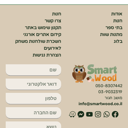
אודות
חנות
חנות
צרו קשר
בתי ספר
תקנון שימוש באתר
מתנות שוות
קידום אתרים אורגני
בלוג
השכרת שולחנות משחק
לאירועים
הצהרת נגישות
050-8307442
03-9032319
מושב חגור
info@smartwood.co.il
פ
ו
א
י
פ
ו
י
ו
י
ו
י
ו