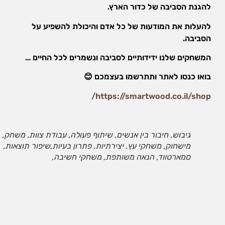
אופן השימוש
להגנת הסביבה של כדור הארץ.
באתר.
להעלות את המודעות של כל אדם והיכולת להשפיע על
הסביבה.
חווית
גלישה
המשחקים שלנו ידידותיים לסביבה ונשמרים לכל החיים …
כדי
שהאתר
בואו כנסו לאתר ותתרשמו בעצמכם
😊
שלנו יעבוד
בצורה
https://smartwood.co.il/shop/
הטובה
ביותר בזמן
הביקור
שלכם. אם
גיבוש, חיבור בין אנשים, שיתוף פעולה, עבודת צוות, משחק,
תבחרו לא
מישחוק, משחקי עץ, יצירתיות, פתרון בעיות,שיפור תוצאות,
לאפשר
סמארטווד, הנאה משותפת, משחקי חשיבה,
עוגיות אלה,
חלק
מהפונקציות
באתר לא
יהיו זמינות.