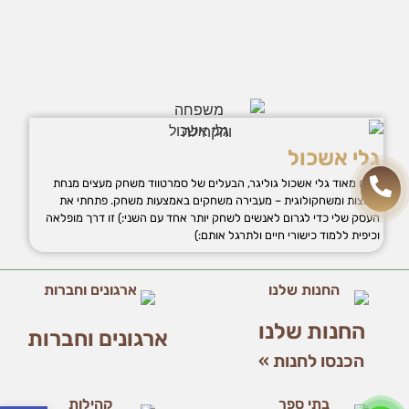
שיווק
על-ידי
שיתוף
תחומי
העניין
וההתנהגות
שלכם
בזמן
הגלישה
גלי אשכול
באתר, אתן
נעים מאוד גלי אשכול גוליגר, הבעלים של סמרטווד משחק מעצים מנחת
מגדילים
קבוצות ומשחקולוגית – מעבירה משחקים באמצעות משחק. פתחתי את
את הסיכוי
העסק שלי כדי לגרום לאנשים לשחק יותר אחד עם השני:) זו דרך מופלאה
לראות תוכן
וכיפית ללמוד כישורי חיים ולתרגל אותם:)
והצעות
מותאמים
אישית.
החנות שלנו
ארגונים וחברות
הכנסו לחנות »