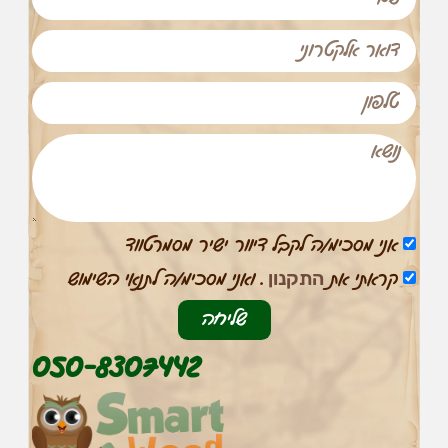
אני מסכימ/ה לקבל דיוור ישיר מסמרטווד
התקנון
קראתי את
. ואני מסכימ/ה לתנאי השימוש
שליחה
הכרחי
את
050-8307442
העוגיות
האלה
אי
אפשר
לכבות,