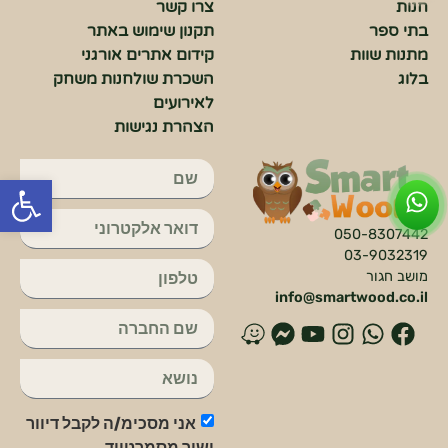
חנות
צרו קשר
שיווק
בתי ספר
תקנון שימוש באתר
על-ידי
שיתוף
מתנות שוות
קידום אתרים אורגני
תחומי
בלוג
השכרת שולחנות משחק
העניין
לאירועים
וההתנהגות
הצהרת נגישות
שלכם
בזמן
הגלישה
פתח סרג
באתר, אתן
מגדילים
את הסיכוי
050-8307442
לראות תוכן
03-9032319
והצעות
מושב חגור
מותאמים
info@smartwood.co.il
אישית.
פ
ו
א
י
פ
ו
י
ו
י
ו
י
ו
י
א
נ
ט
י
י
אני מסכימ/ה לקבל דיוור
ס
ט
ס
י
ס
ז
ישיר מסמרטווד