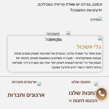
אופן השימוש
וכמובן, גם לנו יש שאלת טריוויה בשבילכם,
באתר.
יודעים את התשובה?
חווית
גלישה
כדי
שהאתר
שלנו יעבוד
בצורה
גלי אשכול
הטובה
נעים מאוד גלי אשכול גוליגר, הבעלים של סמרטווד משחק מעצים מנחת
ביותר בזמן
קבוצות ומשחקולוגית – מעבירה משחקים באמצעות משחק. פתחתי את
הביקור
העסק שלי כדי לגרום לאנשים לשחק יותר אחד עם השני:) זו דרך מופלאה
שלכם. אם
וכיפית ללמוד כישורי חיים ולתרגל אותם:)
תבחרו לא
לאפשר
עוגיות אלה,
חלק
מהפונקציות
באתר לא
החנות שלנו
ארגונים וחברות
יהיו זמינות.
הכנסו לחנות »