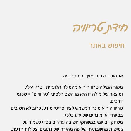
הן
חיוניות
בשביל
שהאתר
חידת טריוויה
יעבוד
כמו
שצריך.
חיפוש באתר
סטטיסטיקה
ואנליזות
כדי שנוכל
אתמול – שבת- צוין יום הטריוויה.
להמשיך
ולשפר את
מקור המילה טרוויה הוא מהמילה הלועזית : טריוויאלי,
האתר שלנו,
אנחנו
ומוצאה של מילה זו היא מן השם הלטיני "טריוויום" = שלוש
משתמשים
דרכים.
באיסוף
טריוויה הוא מונח המשמש לציון פריטי מידע, לרוב לא חשובים
נתונים
במיוחד, או מונחים של ידע כללי…
סטטיסטים
ואנליזות
משחק יום יומי במשחקי חשיבה עוזרים בכדי לשמור על
מתקדמות של
גמישות מחשבתית, שליפה מהירה של נתונים וצלילות הדעת.