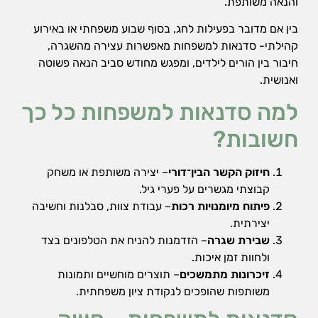
והנאה משותפת.
שיווק
על-ידי
בין אם מדובר בפעילות לחג, בסוף שבוע משפחתי או באירוע
שיתוף
קהילתי- סדנאות למשפחות מאפשרות עצירה מהשגרה,
תחומי
חיבור בין הורים לילדים, ומפגש מחודש סביב הנאה פשוטה
העניין
וההתנהגות
ואנושית.
שלכם
בזמן
למה סדנאות למשפחות כל כך
הגלישה
באתר, אתן
חשובות?
מגדילים
את הסיכוי
חיזוק הקשר הבין־דורי
– יצירה משותפת או משחק
לראות תוכן
והצעות
קבוצתי מגשרים על פערי גיל.
מותאמים
פיתוח מיומנויות רכות
– עבודת צוות, סבלנות וחשיבה
אישית.
יצירתית.
שבירת שגרה
– הזדמנות להניח את הטלפונים בצד
ולחוות זמן איכות.
זיכרונות מתמשכים
– תוצרים מוחשיים ותמונות
משותפות שהופכים לנקודת ציון משפחתית.