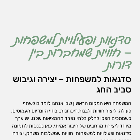
אופן השימוש
באתר.
חווית
גלישה
סדנאות ופעילויות למשפחות
כדי
שהאתר
– חוויות שמחברות בין
שלנו יעבוד
בצורה
דורות
הטובה
ביותר בזמן
הביקור
סדנאות למשפחות – יצירה וגיבוש
שלכם. אם
סביב החג
תבחרו לא
לאפשר
עוגיות אלה,
המשפחה היא המקום הראשון שבו אנחנו לומדים לשתף
חלק
פעולה, ליצור חוויות ולבנות זיכרונות. בחיי היום־יום העמוסים,
מהפונקציות
באתר לא
כשמסכים הפכו לחלק בלתי נפרד מהמציאות שלנו, יש ערך
יהיו זמינות.
מיוחד ליצירת מרחבים של חיבור אמיתי. כאן נכנסות לתמונה
סדנאות ופעילויות למשפחות, חוויות שמשלבות משחק, יצירה