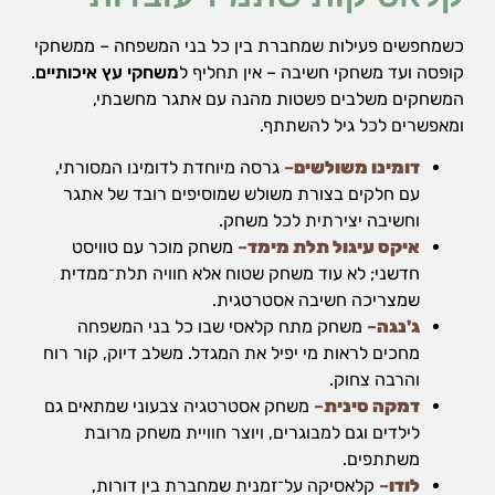
כשמחפשים פעילות שמחברת בין כל בני המשפחה – ממשחקי
קופסה ועד משחקי חשיבה – אין תחליף ל
משחקי עץ איכותיים
.
המשחקים משלבים פשטות מהנה עם אתגר מחשבתי,
ומאפשרים לכל גיל להשתתף.
דומינו משולשים
–
גרסה מיוחדת לדומינו המסורתי,
עם חלקים בצורת משולש שמוסיפים רובד של אתגר
וחשיבה יצירתית לכל משחק.
איקס עיגול תלת מימד
–
משחק מוכר עם טוויסט
חדשני; לא עוד משחק שטוח אלא חוויה תלת־ממדית
שמצריכה חשיבה אסטרטגית.
ג'נגה
–
משחק מתח קלאסי שבו כל בני המשפחה
מחכים לראות מי יפיל את המגדל. משלב דיוק, קור רוח
והרבה צחוק.
דמקה סינית
–
משחק אסטרטגיה צבעוני שמתאים גם
לילדים וגם למבוגרים, ויוצר חוויית משחק מרובת
משתתפים.
לודו
–
קלאסיקה על־זמנית שמחברת בין דורות,