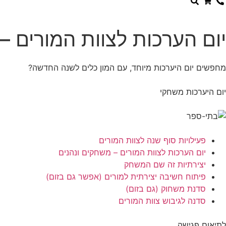
הן
חיוניות
בשביל
יום הערכות לצוות המורים –
שהאתר
יעבוד
כמו
שצריך.
מחפשים יום היערכות מיוחד, עם המון כלים לשנה החדשה?
יום היערכות משחקי
סטטיסטיקה
ואנליזות
כדי שנוכל
להמשיך
ולשפר את
פעילויות סוף שנה לצוות המורים
האתר שלנו,
יום הערכות לצוות המורים – משחקים ונהנים
אנחנו
יצירתיות זה שם המשחק
משתמשים
פיתוח חשיבה יצירתית למורים (אפשר גם בזום)
באיסוף
סדנת משחוק (גם בזום)
נתונים
סטטיסטים
סדנה לגיבוש צוות המורים
ואנליזות
מתקדמות
לתיאום פגישה