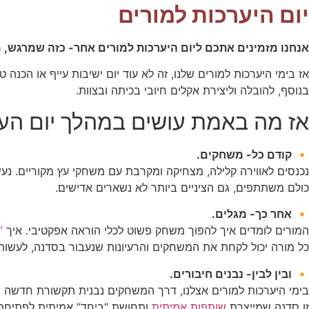
יום היערכות למורים
שיווק
על-ידי
אנחנו מזמינים אתכם ליום היערכות למורים אחר- כזה שמרגש,
שיתוף
תחומי
אז בימי היערכות למורים שלנו, זה לא עוד יום ישיבות עייף או הכנ
העניין
בנוסף, להובלה וליצירת אקלים חיובי בכיתה ובצוות.
וההתנהגות
שלכם בזמן
אז מה באמת עושים במהלך יום הער
הגלישה
באתר, אתן
מגדילים
🔸
קודם כל- משחקים.
את הסיכוי
נכנסים לאווירה קלילה, מצחיקה ומקרבת עם משחקי עץ מקוריים. נע
לראות תוכן
כולם משתתפים, גם הציניים ביותר לא נשארים אדישים.
והצעות
מותאמים
🔸
אחר כך- מגלים.
אישית.
המורים לומדים איך להפוך משחק פשוט לכלי הוראה אפקטיבי. איך
“
כל מורה יכול לקחת את המשחקים והרעיונות שנעבור בסדנה, לעשות copy-paste. או לחלופין, להתאים אותו למקצועו, או למטרה רגשית-חברתית שהוא רוצה לקדם בכית
🔸
ובין לבין- נבנים חיבורים.
בימי היערכות למורים אצלנו, דרך המשחקים נבנית תקשורת חדשה בין
זו סדנה שמייצרת
שותפות אמיתית
ותחושת “ביחד” אמיתית לפתיחת