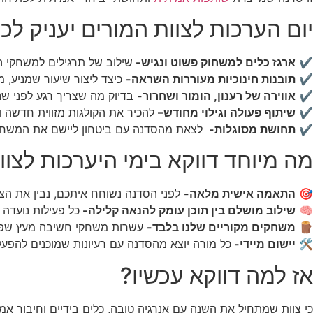
יום הערכות לצוות המורים יעניק לכ
✔️
ארגז כלים למשחוק פשוט ונגיש-
שילוב של תרגילים למשחקי הכ
✔️
תובנות חינוכיות מעוררות השראה-
כיצד ליצור שיעור שמניע, 
✔️
אווירה של רענון, הומור ושחרור-
בדיוק מה שצריך רגע לפני שנ
✔️
שיתוף פעולה וגילוי מחודש
– להכיר את הקולגות מזווית חדשה ו
✔️
תחושת מסוגלות-
לצאת מהסדנה עם ביטחון ליישם את המשחקי
מה מיוחד דווקא בימי היערכות לצוו
🎯
התאמה אישית מלאה-
לפני הסדנה נשוחח איתכם, נבין את הצ
🧠
שילוב מושלם בין תוכן עומק להנאה קלילה-
כל פעילות נועדה
🪵
משחקים מקוריים שלנו בלבד-
עשרות משחקי חשיבה מעץ שפותחו
🛠️
יישום מיידי-
כל מורה יוצא מהסדנה עם רעיונות שמוכנים להפעלה
אז למה דווקא עכשיו?
כי צוות שמתחיל את השנה עם אנרגיה טובה, כלים בידיים וחיבור א