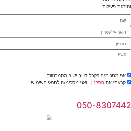
של אופן
והזמנת פעילות
השימוש
באתר.
חווית
גלישה
כדי שהאתר
שלנו יעבוד
בצורה
הטובה
ביותר בזמן
אני מסכימ/ה לקבל דיוור ישיר מסמרטווד
הביקור
שלכם. אם
קראתי את
התקנון
. ואני מסכימ/ה לתנאי השימוש.
תבחרו לא
לאפשר
עוגיות אלה,
050-8307442
חלק
מהפונקציות
באתר לא
יהיו זמינות.