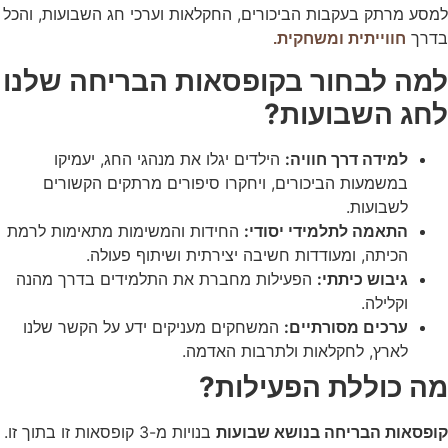
למסע מרתק בעקבות הביכורים, החקלאות וערכי חג השבועות, והכל
העניין
וההתנהגות
בדרך
חווייתית ומשחקית.
שלכם בזמן
הגלישה
למה לבחור בקופסאות הבריחה שלנו
באתר, אתן
לחג השבועות?
מגדילים
את הסיכוי
לראות תוכן
למידה דרך חוויה:
הילדים יגלו את מנהגי החג, יעמיקו
והצעות
מותאמים
במשמעות הביכורים, ויחקרו סיפורים מרתקים הקשורים
אישית.
לשבועות.
התאמה לתלמידי יסודי:
החידות והמשימות מתאימות לרמת
הכיתה, ומעודדות חשיבה יצירתית ושיתוף פעולה.
גיבוש כיתתי:
הפעילות מחברת את התלמידים בדרך מהנה
וקלילה.
ערכים מסורתיים:
המשחקים מעניקים ידע על הקשר שלנו
לארץ, לחקלאות ולתרבות האדמה.
מה כוללת הפעילות?
קופסאות הבריחה בנושא שבועות
בנויות מ-3 קופסאות זו בתוך זו.