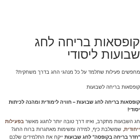
חווית
גלישה
כדי שהאתר
שלנו יעבוד
קופסאות בריחה לחג
בצורה
הטובה
שבועות ליסודי
ביותר בזמן
הביקור
שלכם. אם
תבחרו לא
מחפשים פעילות שתלמד על כל מנהגי החג בדרך משחקית?
לאפשר
עוגיות אלה,
חלק
קופסאות בריחה לשבועות
מהפונקציות
באתר לא
קופסאות בריחה לחג שבועות – חוויה לימודית ומהנה לכיתות
יהיו זמינות.
יסודי!
חג השבועות מתקרב, ואיזו דרך טובה יותר לחגוג מאשר
בפעילות
שיווק
שמשלבת כיף, למידה ומשימות מאתגרות ברוח החג?
על-ידי
ייחודית,
שיתוף
"חדר בריחה בקופסה" לחג שבועות
ייקח את התלמידים שלכם
תחומי