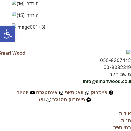
פתח סרג
050-8307442
03-9032319
מושב חגור
info@smartwood.co.il
פייסבוק
וואטסאפ
אינסטגרם
יוטיוב
פייסבוק מסנג'ר
וויז
אודות
חנות
בתי ספר