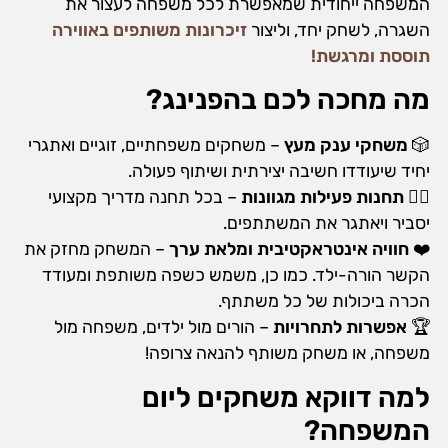
המשפחה
ייחודית שמאפשרת לכל משפחה לעצור את
השגרה, לשחק יחד, וליצור
זיכרונות משותפים באווירה
תוססת ומרגשת!
מה מחכה לכם בהפנינג?
🎲
משחקי ענק מעץ
– משחקים משפחתיים, זוגיים ואתגרי
יחיד שיעודדו חשיבה יצירתית ושיתוף פעולה.
🤹‍♂️
תחנות פעילות מגוונות
– בכל תחנה מדריך מקצועי
יסביר ויאתגר את המשתתפים.
❤️
חוויה אינטראקטיבית ומלאת ערך
– המשחק מחזק את
הקשר הורה-ילד. כמו כן, משמש כשפה משותפת ומעודד
הכרה ביכולות של כל משתתף.
🏆
אפשרות לתחרויות
– הורים מול ילדים, משפחה מול
משפחה, או משחק משותף להנאה צרופה!
למה דווקא משחקים ליום
המשפחה?