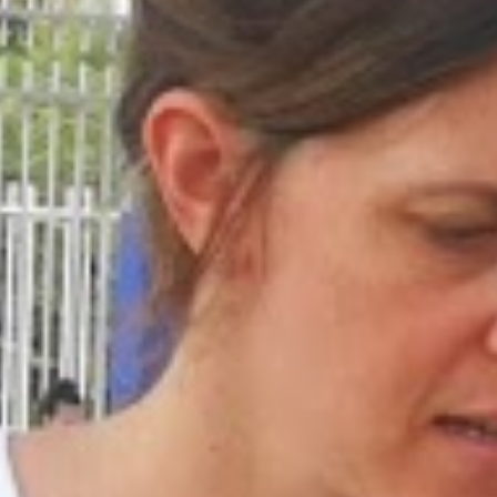
שיווק
על-ידי
שיתוף
תחומי
העניין
וההתנהגות
שלכם
בזמן
הגלישה
באתר, אתן
מגדילים
את הסיכוי
לראות תוכן
והצעות
מותאמים
אישית.