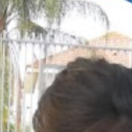
אופן השימוש
באתר.
חווית
גלישה
כדי
שהאתר
שלנו יעבוד
בצורה
הטובה
ביותר בזמן
הביקור
שלכם. אם
תבחרו לא
לאפשר
עוגיות אלה,
חלק
מהפונקציות
באתר לא
יהיו זמינות.