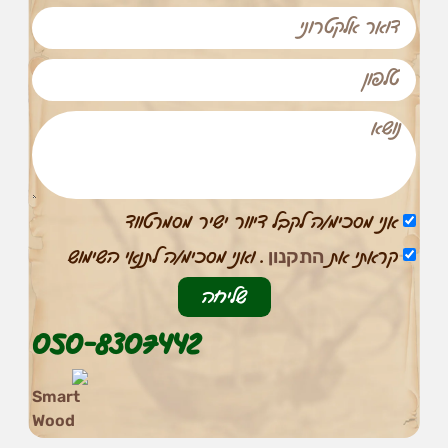
אני מסכימ/ה לקבל דיוור ישיר מסמרטווד
התקנון
קראתי את
. ואני מסכימ/ה לתנאי השימוש
שליחה
הכרחי
050-8307442
את
העוגיות
האלה
אי
אפשר
לכבות,