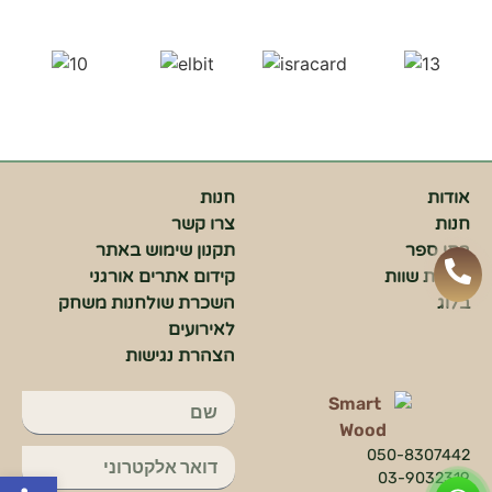
אופן השימוש
באתר.
חווית
גלישה
כדי
שהאתר
שלנו יעבוד
אודות
חנות
בצורה
חנות
צרו קשר
הטובה
ביותר בזמן
בתי ספר
תקנון שימוש באתר
הביקור
מתנות שוות
קידום אתרים אורגני
שלכם. אם
בלוג
השכרת שולחנות משחק
תבחרו לא
לאירועים
לאפשר
עוגיות אלה,
הצהרת נגישות
חלק
מהפונקציות
באתר לא
יהיו זמינות.
050-8307442
פתח סרג
03-9032319