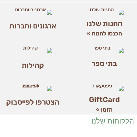
הן
חיוניות
בשביל
החנות שלנו
שהאתר
ארגונים וחברות
יעבוד
הכנסו לחנות »
כמו
שצריך.
בתי ספר
סטטיסטיקה
קהילות
ואנליזות
כדי שנוכל
להמשיך
ולשפר את
האתר שלנו,
אנחנו
GiftCard
הצטרפו לפייסבוק
משתמשים
הזמן »
באיסוף
נתונים
הלקוחות שלנו
סטטיסטים
ואנליזות
מתקדמות של