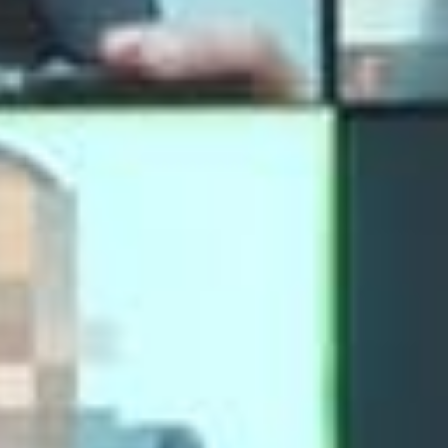
שיווק
על-ידי
שיתוף
תחומי
העניין
וההתנהגות
שלכם
בזמן
הגלישה
באתר, אתן
מגדילים
את הסיכוי
לראות תוכן
והצעות
מותאמים
אישית.