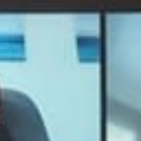
אופן השימוש
באתר.
חווית
גלישה
כדי
שהאתר
שלנו יעבוד
בצורה
הטובה
ביותר בזמן
הביקור
שלכם. אם
תבחרו לא
לאפשר
עוגיות אלה,
חלק
מהפונקציות
באתר לא
יהיו זמינות.