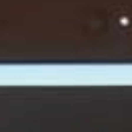
הן
חיוניות
בשביל
שהאתר
יעבוד
כמו
שצריך.
סטטיסטיקה
ואנליזות
כדי שנוכל
להמשיך
ולשפר את
האתר שלנו,
אנחנו
משתמשים
באיסוף
נתונים
סטטיסטים
ואנליזות
מתקדמות של