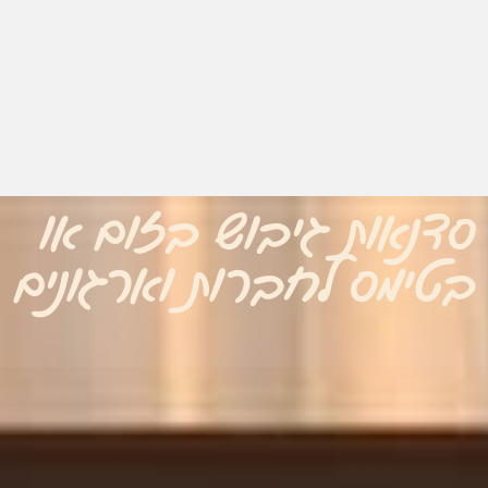
סדנאות גיבוש בזום או
בטימס לחברות וארגונים
הכרחי
את
העוגיות
האלה
אי
אפשר
לכבות,