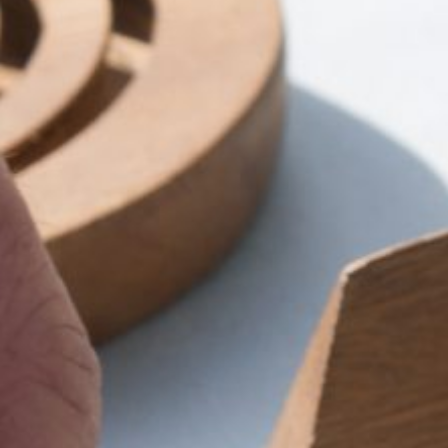
שיווק
על-ידי
שיתוף
תחומי
העניין
וההתנהגות
שלכם
בזמן
הגלישה
באתר, אתן
מגדילים
את הסיכוי
לראות תוכן
והצעות
מותאמים
אישית.