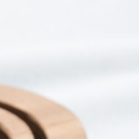
אופן השימוש
באתר.
חווית
גלישה
כדי
שהאתר
שלנו יעבוד
בצורה
הטובה
ביותר בזמן
הביקור
שלכם. אם
תבחרו לא
לאפשר
עוגיות אלה,
חלק
מהפונקציות
באתר לא
יהיו זמינות.