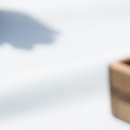
הן
חיוניות
בשביל
שהאתר
יעבוד
כמו
שצריך.
סטטיסטיקה
ואנליזות
כדי שנוכל
להמשיך
ולשפר את
האתר שלנו,
אנחנו
משתמשים
באיסוף
נתונים
סטטיסטים
ואנליזות
מתקדמות של