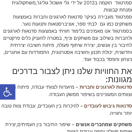
סמרטווד הוקמה ב2013 על ידי גלי אשכול גוליגר,משחקולוגית
ומנחת קבוצות.
סמרטווד מעבירה בעיקר סדנאות לארגונים וחברות באמצעות
משחקים כמו גם לבתי ספר, אוניברסטאות ותנועות נוער.
בסמרטווד אנו מאמינים בלימוד חוויתי באמצעות סדנאות לארגונים
ולחברות בשילוב עם משחקים וכיף, במטרה להעניק כלים פרקטיים
לחיבור בין אנשים, יצירת שיתוף פעולה, פיתוח חשיבה יצירתית
וחדשנית, יכולת תכנון וחשיבה אסטרטגית, התמודדות עם אתגרים,
ניצחון והפסד בכבוד ועוד.
את החוויות שלנו ניתן לצבור בדרכים
מגוונות:
פתח סרג
– מיועדות לצוותי עבודה, פיתוח מנהלים
סדנאות לארגונים וחברות
וצוותים המעוניינים בשיפור ממשק העבודה.
– להיכרות בין העובדים, עבודת צוות טובה
סדנאות גיבוש לעובדים
יותר וחווייה.
משחקים שמחברים אנשים
– שיפור החיבור בין העמיתים,יצירת
שיתוף פעולה וחיזוק עבודת הצוות.