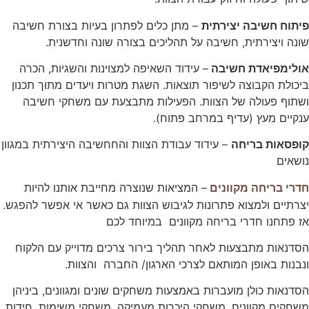
פיתוח חשיבה יצירתית
– מתן כלים לפתרון בעיות בצורת חשיבה
שונה ויצירתית, חשיבה על תהליכים בצורה שונה וחדשנית.
אולימפיאדת חשיבה
– עידוד השאיפה למצוינות והשגיות, הכרה
ביכולת הקבוצה לשיפור תוצאות. השגת מטרות ויעדים מתוך תכנון
ושתוף פעולה של הצוות. הפעילות מתבצעת עם משחקי חשיבה
ענקיים מעץ (עדיף במרחב פתוח).
קופסאות בריחה
– עידוד עבודת הצוות והחחשיבה היצירתית במגוון
נושאים
– המציאות שנוצרה מחייבת אותנו להיות
חדרי בריחה מקוונים
יצרתיים ולמצוא פתרונות לגיבוש הצוות גם כאשר אי אפשר להפגש.
אז פתחנו חדרי בריחה מקוונים במיוחד לכם
הסדנאות מתבצעות לאחר תהליך בירור צרכים מדוייק עם הלקוח
ונבנות באופן המותאם לצרכי הארגון/ החברה והצוות.
הסדנאות כולן מועברות באמצעות משחקים שונים ומגוונים, ביניהן
משחקים מקוונים, משחקי היכרות מעמיקה, משחקי משימות, חידות,