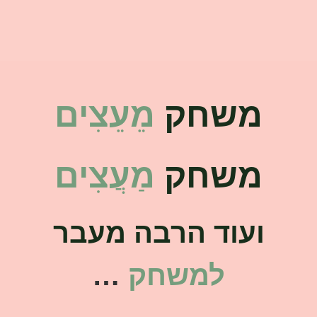
הן
חיוניות
בשביל
שהאתר
יעבוד
כמו
שצריך.
משחק
מֵעֵצִים
סטטיסטיקה
ואנליזות
משחק
מַעֲצִים
כדי שנוכל
להמשיך
ולשפר את
האתר שלנו,
אנחנו
ועוד הרבה מעבר
משתמשים
באיסוף נתונים
סטטיסטים
למשחק
…
ואנליזות
מתקדמות של
אופן השימוש
באתר.